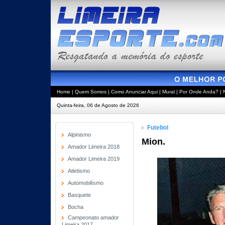
Home
|
Quem Somos
|
Como Anunciar Aqui
|
Mural
|
Por Onde Anda?
|
Quinta-feira, 06 de Agosto de 2026
Futebol
Alpinismo
Mion.
Amador Limeira 2018
Amador Limeira 2019
Atletismo
Automobilísmo
Basquete
Bocha
Campeonato amador
Limeira 2017