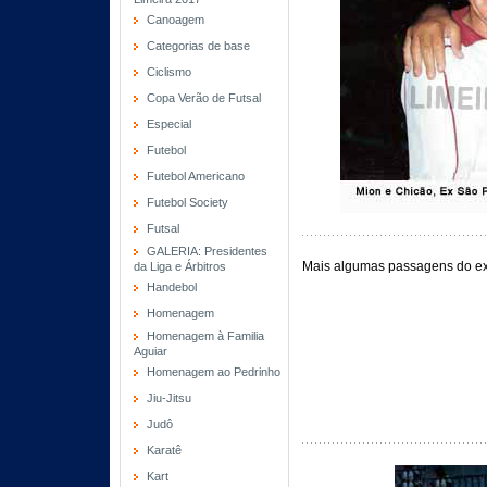
Canoagem
Categorias de base
Ciclismo
Copa Verão de Futsal
Especial
Futebol
Futebol Americano
Futebol Society
Futsal
GALERIA: Presidentes
Mais algumas passagens do ex
da Liga e Árbitros
Handebol
Homenagem
Homenagem à Familia
Aguiar
Homenagem ao Pedrinho
Jiu-Jitsu
Judô
Karatê
Kart