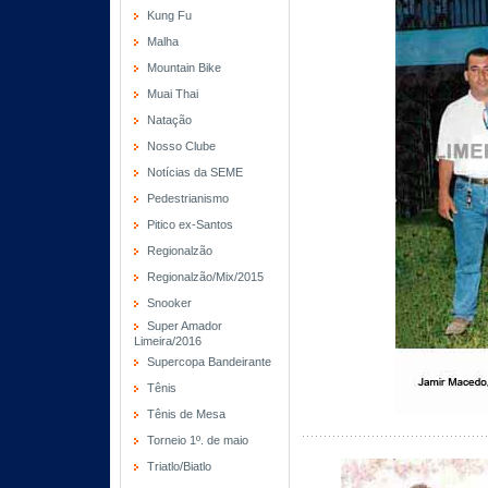
Kung Fu
Malha
Mountain Bike
Muai Thai
Natação
Nosso Clube
Notícias da SEME
Pedestrianismo
Pitico ex-Santos
Regionalzão
Regionalzão/Mix/2015
Snooker
Super Amador
Limeira/2016
Supercopa Bandeirante
Tênis
Tênis de Mesa
Torneio 1º. de maio
Triatlo/Biatlo