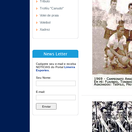
Tributo
Troféu "Canudo"
Volei de praia
Voleibol
Xadrez
Cadastre seu e-mail e receba
NOTÍCIAS do Portal
Limeira
Esportes
.
Seu Nome:
E-mail: