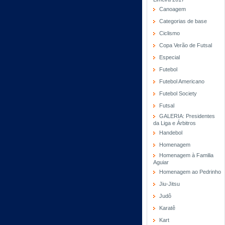
Canoagem
Categorias de base
Ciclismo
Copa Verão de Futsal
Especial
Futebol
Futebol Americano
Futebol Society
Futsal
GALERIA: Presidentes
da Liga e Árbitros
Handebol
Homenagem
Homenagem à Familia
Aguiar
Homenagem ao Pedrinho
Jiu-Jitsu
Judô
Karatê
Kart