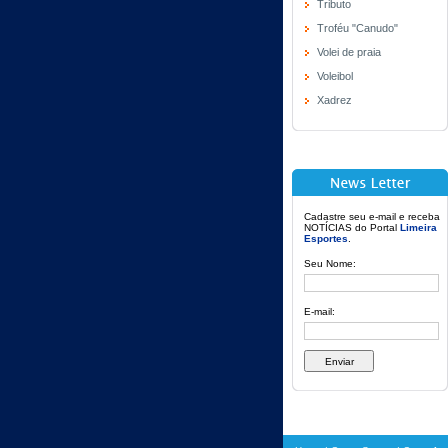
Tributo
Troféu "Canudo"
Volei de praia
Voleibol
Xadrez
Cadastre seu e-mail e receba
NOTÍCIAS do Portal
Limeira
Esportes
.
Seu Nome:
E-mail: