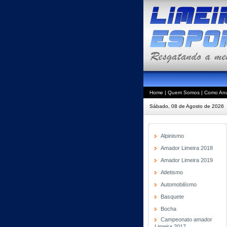
Home
|
Quem Somos
|
Como Anu
Sábado, 08 de Agosto de 2026
Alpinismo
Amador Limeira 2018
Amador Limeira 2019
Atletismo
Automobilísmo
Basquete
Bocha
Campeonato amador
Limeira 2017