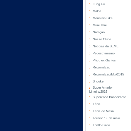
Kung Fu
Malha
Mountain Bike
Muai Thai
Natação
Nosso Clube
Notícias da SEME
Pedestrianismo
Pitico ex-Santos
Regionalzão
Regionalzão/Mix/2015
Snooker
Super Amador
Limeira/2016
Supercopa Bandeirante
Tênis
Tênis de Mesa
Torneio 1º. de maio
Triatlo/Biatlo