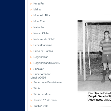
Kung Fu
Malha
Mountain Bike
Muai Thai
Natação
Nosso Clube
Notícias da SEME
Pedestrianismo
Pitico ex-Santos
Regionalzão
Regionalzão/Mix/2015
Snooker
Super Amador
Limeira/2016
Supercopa Bandeirante
Tênis
Tênis de Mesa
Torneio 1º. de maio
Triatlo/Biatlo