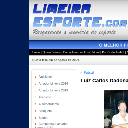
Home
|
Quem Somos
|
Como Anunciar Aqui
|
Mural
|
Por Onde Anda?
|
Quinta-feira, 06 de Agosto de 2026
Futsal
Alpinismo
Luiz Carlos Dadona
Amador Limeira 2018
Amador Limeira 2019
Atletismo
Automobilísmo
Basquete
Bocha
Campeonato amador
Limeira 2017