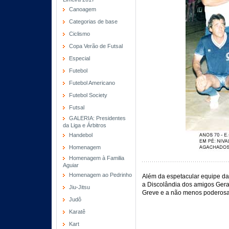
Canoagem
Categorias de base
Ciclismo
Copa Verão de Futsal
Especial
Futebol
Futebol Americano
Futebol Society
Futsal
GALERIA: Presidentes
da Liga e Árbitros
Handebol
Homenagem
Homenagem à Familia
Aguiar
Homenagem ao Pedrinho
Além da espetacular equipe d
a Discolândia dos amigos Gera
Jiu-Jitsu
Greve e a não menos poderosa
Judô
Karatê
Kart