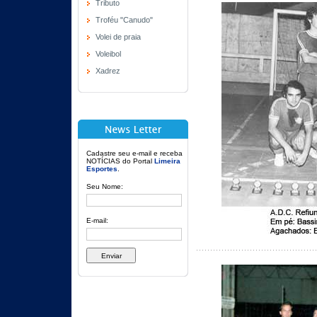
Tributo
Troféu "Canudo"
Volei de praia
Voleibol
Xadrez
Cadastre seu e-mail e receba
NOTÍCIAS do Portal
Limeira
Esportes
.
Seu Nome:
E-mail: