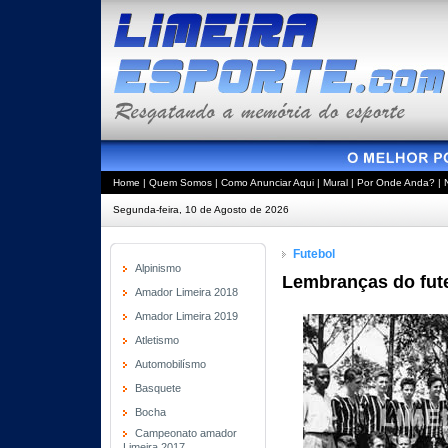
Home
|
Quem Somos
|
Como Anunciar Aqui
|
Mural
|
Por Onde Anda?
|
Segunda-feira, 10 de Agosto de 2026
Futebol
Alpinismo
Lembranças do fute
Amador Limeira 2018
Amador Limeira 2019
Atletismo
Automobilísmo
Basquete
Bocha
Campeonato amador
Limeira 2017