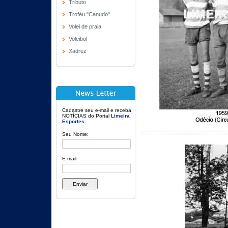
Tributo
Troféu "Canudo"
Volei de praia
Voleibol
Xadrez
Cadastre seu e-mail e receba
NOTÍCIAS do Portal
Limeira
Esportes
.
Seu Nome:
E-mail: