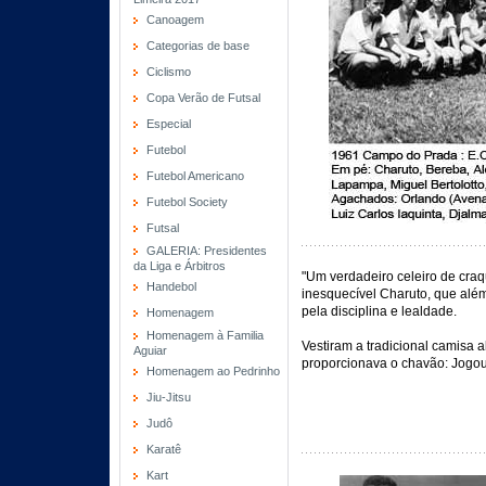
Canoagem
Categorias de base
Ciclismo
Copa Verão de Futsal
Especial
Futebol
Futebol Americano
Futebol Society
Futsal
GALERIA: Presidentes
da Liga e Árbitros
"Um verdadeiro celeiro de craq
Handebol
inesquecível Charuto, que além
pela disciplina e lealdade.
Homenagem
Homenagem à Familia
Vestiram a tradicional camisa 
Aguiar
proporcionava o chavão: Jogou 
Homenagem ao Pedrinho
Jiu-Jitsu
Judô
Karatê
Kart