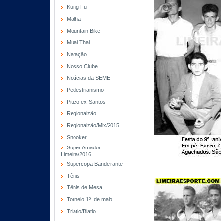
Kung Fu
Malha
Mountain Bike
Muai Thai
Natação
Nosso Clube
Notícias da SEME
Pedestrianismo
Pitico ex-Santos
Regionalzão
Regionalzão/Mix/2015
Snooker
Super Amador
Limeira/2016
Supercopa Bandeirante
Tênis
Tênis de Mesa
Torneio 1º. de maio
Triatlo/Biatlo