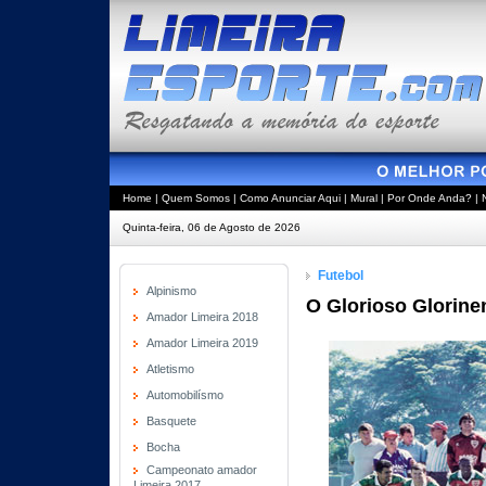
Home
|
Quem Somos
|
Como Anunciar Aqui
|
Mural
|
Por Onde Anda?
|
Quinta-feira, 06 de Agosto de 2026
Futebol
Alpinismo
O Glorioso Glorine
Amador Limeira 2018
Amador Limeira 2019
Atletismo
Automobilísmo
Basquete
Bocha
Campeonato amador
Limeira 2017