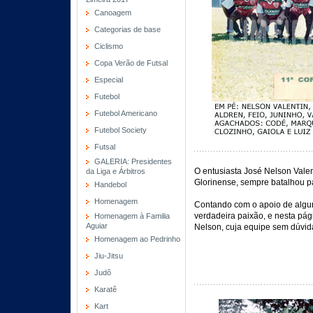
Canoagem
Categorias de base
Ciclismo
Copa Verão de Futsal
Especial
Futebol
Futebol Americano
Futebol Society
Futsal
GALERIA: Presidentes
O entusiasta José Nelson Valent
da Liga e Árbitros
Glorinense, sempre batalhou p
Handebol
Homenagem
Contando com o apoio de algun
verdadeira paixão, e nesta p
Homenagem à Familia
Aguiar
Nelson, cuja equipe sem dúvida
Homenagem ao Pedrinho
Jiu-Jitsu
Judô
Karatê
Kart