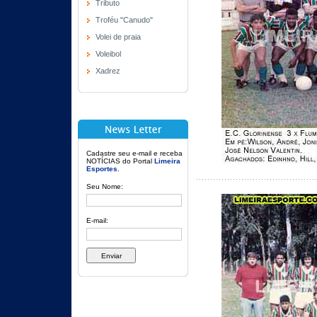
Tributo
Troféu "Canudo"
Volei de praia
Voleibol
Xadrez
Cadastre seu e-mail e receba
NOTÍCIAS do Portal
Limeira
Esportes
.
Seu Nome:
E-mail: