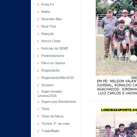
Kung Fu
Malha
Mountain Bike
Muai Thai
Natação
Nosso Clube
Notícias da SEME
Pedestrianismo
Pitico ex-Santos
Regionalzão
Regionalzão/Mix/2015
Snooker
Super Amador
Limeira/2016
Supercopa Bandeirante
Tênis
Tênis de Mesa
Torneio 1º. de maio
Triatlo/Biatlo