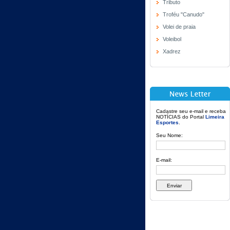
Tributo
Troféu "Canudo"
Volei de praia
Voleibol
Xadrez
Cadastre seu e-mail e receba
NOTÍCIAS do Portal
Limeira
Esportes
.
Seu Nome:
E-mail: