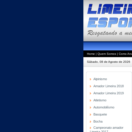
Home
|
Quem Somos
|
Como Anu
Sábado, 08 de Agosto de 2026
Alpinismo
Amador Limeira 2018
Amador Limeira 2019
Atletismo
Automobilísmo
Basquete
Bocha
Campeonato amador
Limeira 2017