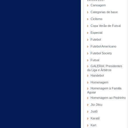
Canoagem
Categorias de base
Ciclismo
Copa Verão de Futsal
Especial
Futebol
Futebol Americano
Futebol Society
Futsal
GALERIA: Presidentes
da Liga e Árbitros
Handebol
Homenagem
Homenagem à Familia
Aguiar
Homenagem ao Pedrinho
Jiu-Jitsu
Judô
Karatê
Kart