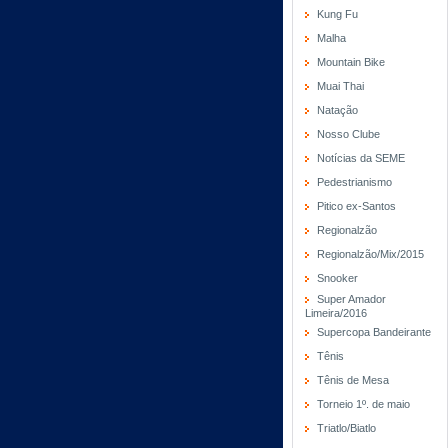
Kung Fu
Malha
Mountain Bike
Muai Thai
Natação
Nosso Clube
Notícias da SEME
Pedestrianismo
Pitico ex-Santos
Regionalzão
Regionalzão/Mix/2015
Snooker
Super Amador
Limeira/2016
Supercopa Bandeirante
Tênis
Tênis de Mesa
Torneio 1º. de maio
Triatlo/Biatlo