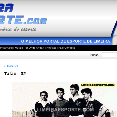
nciar Aqui
|
Mural
|
Por Onde Anda?
|
Notícias
|
Fale Conosco
Busca:
Futebol
Tatão - 02