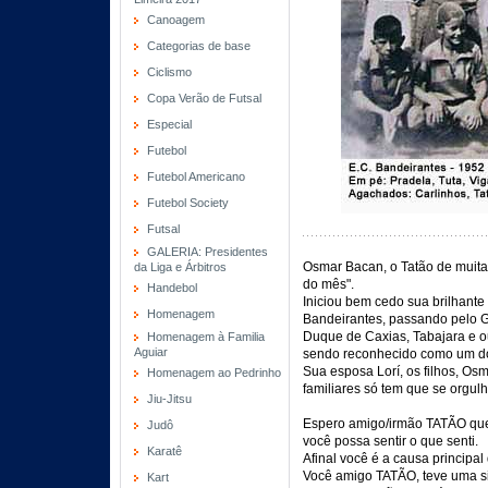
Canoagem
Categorias de base
Ciclismo
Copa Verão de Futsal
Especial
Futebol
Futebol Americano
Futebol Society
Futsal
GALERIA: Presidentes
Osmar Bacan, o Tatão de muitas
da Liga e Árbitros
do mês".
Handebol
Iniciou bem cedo sua brilhante
Homenagem
Bandeirantes, passando pelo Gr
Duque de Caxias, Tabajara e out
Homenagem à Familia
Aguiar
sendo reconhecido como um do
Sua esposa Lorí, os filhos, Os
Homenagem ao Pedrinho
familiares só tem que se orgulh
Jiu-Jitsu
Espero amigo/irmão TATÃO que
Judô
você possa sentir o que senti.
Karatê
Afinal você é a causa princip
Você amigo TATÃO, teve uma sign
Kart