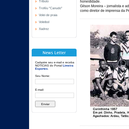
Tributo
honestidade.
Gilson Moreira – jornalista e 
Troféu "Canudo"
como diretor de imprensa da Pr
Volei de praia
Voleibol
Xadrez
Cadastre seu e-mail e receba
NOTÍCIAS do Portal
Limeira
Esportes
.
Seu Nome:
E-mail: