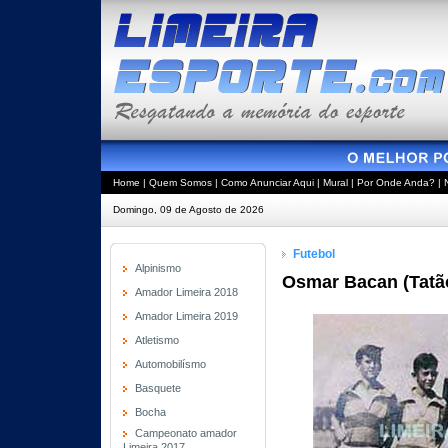
Home
|
Quem Somos
|
Como Anunciar Aqui
|
Mural
|
Por Onde Anda?
|
Domingo, 09 de Agosto de 2026
Futebol
Alpinismo
Osmar Bacan (Tatã
Amador Limeira 2018
Amador Limeira 2019
Atletismo
Automobilísmo
Basquete
Bocha
Campeonato amador
Limeira 2017