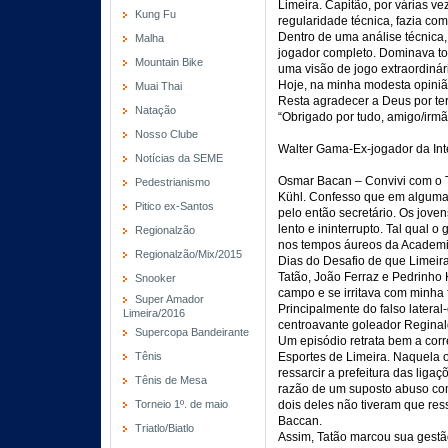
Limeira. Capitão, por várias ve
Kung Fu
regularidade técnica, fazia com
Dentro de uma análise técnica,
Malha
jogador completo. Dominava to
Mountain Bike
uma visão de jogo extraordinár
Hoje, na minha modesta opinião
Muai Thai
Resta agradecer a Deus por te
Natação
“Obrigado por tudo, amigo/irm
Nosso Clube
Walter Gama-Ex-jogador da Int
Notícias da SEME
Osmar Bacan – Convivi com o T
Pedestrianismo
Kühl. Confesso que em algumas
Pitico ex-Santos
pelo então secretário. Os jove
lento e ininterrupto. Tal qual
Regionalzão
nos tempos áureos da Academia
Regionalzão/Mix/2015
Dias do Desafio de que Limeira
Tatão, João Ferraz e Pedrinho 
Snooker
campo e se irritava com minha f
Super Amador
Principalmente do falso latera
Limeira/2016
centroavante goleador Reginal
Supercopa Bandeirante
Um episódio retrata bem a cor
Tênis
Esportes de Limeira. Naquela o
ressarcir a prefeitura das liga
Tênis de Mesa
razão de um suposto abuso co
Torneio 1º. de maio
dois deles não tiveram que res
Baccan.
Triatlo/Biatlo
Assim, Tatão marcou sua gestão