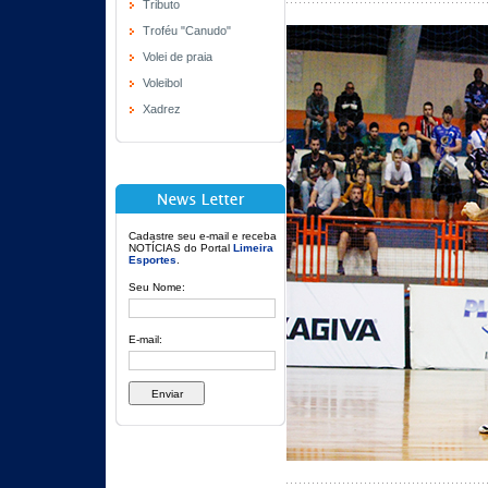
Tributo
Troféu "Canudo"
Volei de praia
Voleibol
Xadrez
Cadastre seu e-mail e receba
NOTÍCIAS do Portal
Limeira
Esportes
.
Seu Nome:
E-mail: