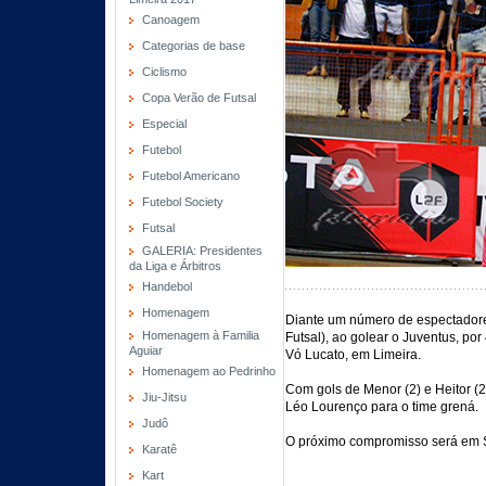
Canoagem
Categorias de base
Ciclismo
Copa Verão de Futsal
Especial
Futebol
Futebol Americano
Futebol Society
Futsal
GALERIA: Presidentes
da Liga e Árbitros
Handebol
Homenagem
Diante um número de espectadores,
Homenagem à Familia
Futsal), ao golear o Juventus, por
Aguiar
Vó Lucato, em Limeira.
Homenagem ao Pedrinho
Com gols de Menor (2) e Heitor (2
Jiu-Jitsu
Léo Lourenço para o time grená.
Judô
O próximo compromisso será em S
Karatê
Kart