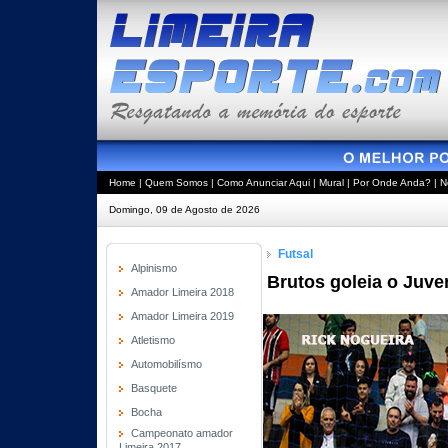
Home
|
Quem Somos
|
Como Anunciar Aqui
|
Mural
|
Por Onde Anda?
|
N
Domingo, 09 de Agosto de 2026
Futsal
Alpinismo
Brutos goleia o Juve
Amador Limeira 2018
Amador Limeira 2019
Atletismo
Automobilísmo
Basquete
Bocha
Campeonato amador
Limeira 2017