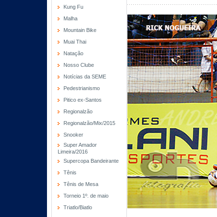
Kung Fu
Malha
Mountain Bike
Muai Thai
Natação
Nosso Clube
Notícias da SEME
Pedestrianismo
Pitico ex-Santos
Regionalzão
Regionalzão/Mix/2015
Snooker
Super Amador
Limeira/2016
Supercopa Bandeirante
Tênis
Tênis de Mesa
Torneio 1º. de maio
Triatlo/Biatlo