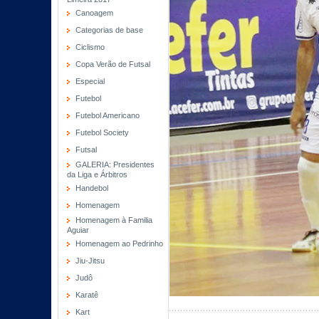
Canoagem
Categorias de base
Ciclismo
Copa Verão de Futsal
Especial
Futebol
Futebol Americano
Futebol Society
Futsal
GALERIA: Presidentes
da Liga e Árbitros
Handebol
Homenagem
Homenagem à Familia
Aguiar
Homenagem ao Pedrinho
Jiu-Jitsu
Judô
Karatê
Kart