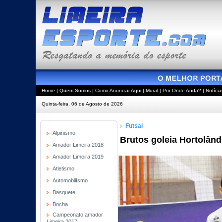
Home
|
Quem Somos
|
Como Anunciar Aqui
|
Mural
|
Por Onde Anda?
|
Notícia
Quinta-feira, 06 de Agosto de 2026
Futsal
Alpinismo
Brutos goleia Hortolând
Amador Limeira 2018
Amador Limeira 2019
Atletismo
Automobilísmo
Basquete
Bocha
Campeonato amador
Limeira 2017