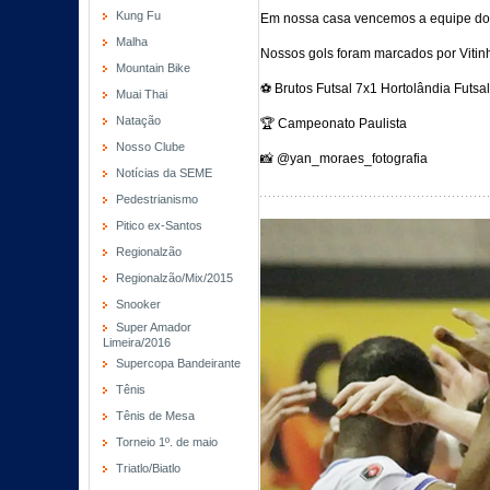
Kung Fu
Em nossa casa vencemos a equipe do H
Malha
Nossos gols foram marcados por Vitinh
Mountain Bike
⚽️ Brutos Futsal 7x1 Hortolândia Futsal
Muai Thai
Natação
🏆 Campeonato Paulista
Nosso Clube
📸 @yan_moraes_fotografia
Notícias da SEME
Pedestrianismo
Pitico ex-Santos
Regionalzão
Regionalzão/Mix/2015
Snooker
Super Amador
Limeira/2016
Supercopa Bandeirante
Tênis
Tênis de Mesa
Torneio 1º. de maio
Triatlo/Biatlo