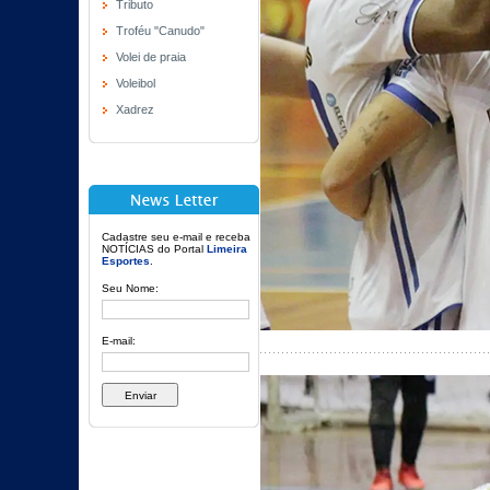
Tributo
Troféu "Canudo"
Volei de praia
Voleibol
Xadrez
Cadastre seu e-mail e receba
NOTÍCIAS do Portal
Limeira
Esportes
.
Seu Nome:
E-mail: