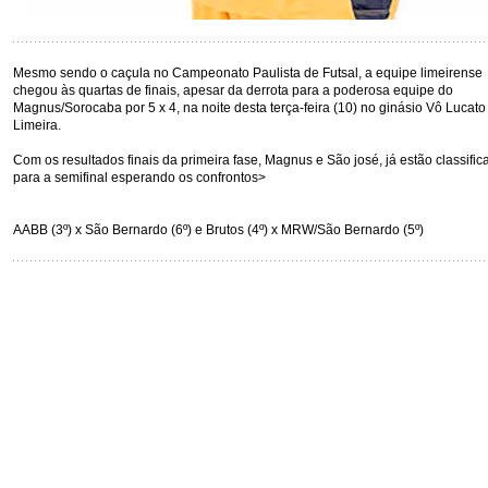
Mesmo sendo o caçula no Campeonato Paulista de Futsal, a equipe limeirense
chegou às quartas de finais, apesar da derrota para a poderosa equipe do
Magnus/Sorocaba por 5 x 4, na noite desta terça-feira (10) no ginásio Vô Lucat
Limeira.
Com os resultados finais da primeira fase, Magnus e São josé, já estão classific
para a semifinal esperando os confrontos>
AABB (3º) x São Bernardo (6º) e Brutos (4º) x MRW/São Bernardo (5º)