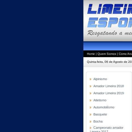
Home
|
Quem Somos
|
Como Anu
Quinta-feira, 06 de Agosto de 2
Alpinismo
Amador Limeira 2018
Amador Limeira 2019
Atletismo
Automobilísmo
Basquete
Bocha
Campeonato amador
Limeira 2017