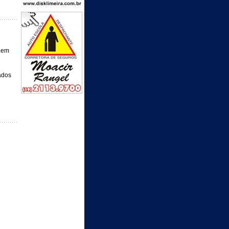
o em
ados