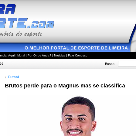
nciar Aqui
|
Mural
|
Por Onde Anda?
|
Notícias
|
Fale Conosco
Busca:
026
Futsal
Brutos perde para o Magnus mas se classifica