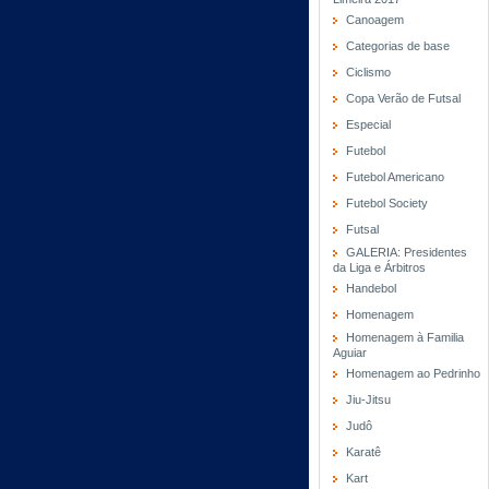
Canoagem
Categorias de base
Ciclismo
Copa Verão de Futsal
Especial
Futebol
Futebol Americano
Futebol Society
Futsal
GALERIA: Presidentes
da Liga e Árbitros
Handebol
Homenagem
Homenagem à Familia
Aguiar
Homenagem ao Pedrinho
Jiu-Jitsu
Judô
Karatê
Kart