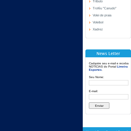
Tributo
Troféu "Canudo"
Volei de praia
Voleibol
Xadrez
Cadastre seu e-mail e receba
NOTÍCIAS do Portal
Limeira
Esportes
.
Seu Nome:
E-mail: