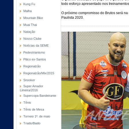
todo esforço apresentado nos treinamentos
Kung Fu
Malha
O próximo compromisso do Brutos será na q
Paulista 2020.
Mountain Bike
Muai Thai
Natação
Nosso Clube
Notícias da SEME
Pedestrianismo
Pitico ex-Santos
Regionalzão
Regionalzão/Mix/2015
Snooker
Super Amador
Limeira/2016
Supercopa Bandeirante
Tênis
Tênis de Mesa
Torneio 1º. de maio
Triatlo/Biatlo