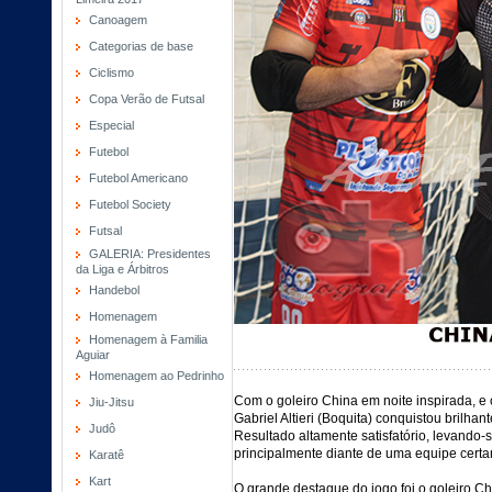
Canoagem
Categorias de base
Ciclismo
Copa Verão de Futsal
Especial
Futebol
Futebol Americano
Futebol Society
Futsal
GALERIA: Presidentes
da Liga e Árbitros
Handebol
Homenagem
Homenagem à Familia
Aguiar
Homenagem ao Pedrinho
Com o goleiro China em noite inspirada, e
Jiu-Jitsu
Gabriel Altieri (Boquita) conquistou brilha
Judô
Resultado altamente satisfatório, levando-s
principalmente diante de uma equipe certame
Karatê
Kart
O grande destaque do jogo foi o goleiro 