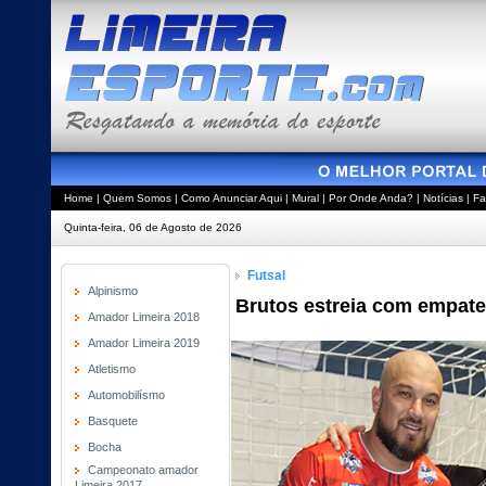
Home
|
Quem Somos
|
Como Anunciar Aqui
|
Mural
|
Por Onde Anda?
|
Notícias
|
Fa
Quinta-feira, 06 de Agosto de 2026
Futsal
Alpinismo
Brutos estreia com empate 
Amador Limeira 2018
Amador Limeira 2019
Atletismo
Automobilísmo
Basquete
Bocha
Campeonato amador
Limeira 2017