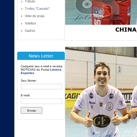
Tributo
Troféu "Canudo"
Volei de praia
Voleibol
Xadrez
Cadastre seu e-mail e receba
NOTÍCIAS do Portal
Limeira
Esportes
.
Seu Nome:
E-mail: