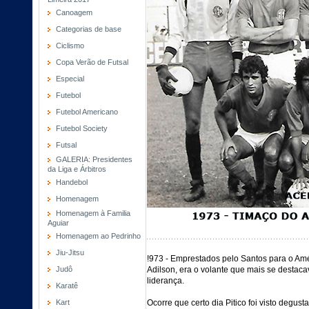
Canoagem
Categorias de base
Ciclismo
Copa Verão de Futsal
Especial
Futebol
Futebol Americano
Futebol Society
Futsal
GALERIA: Presidentes
da Liga e Árbitros
Handebol
Homenagem
Homenagem à Familia
Aguiar
Homenagem ao Pedrinho
Jiu-Jitsu
!973 - Emprestados pelo Santos para o Amé
Judô
Adilson, era o volante que mais se destaca
liderança.
Karatê
Kart
Ocorre que certo dia Pitico foi visto deg