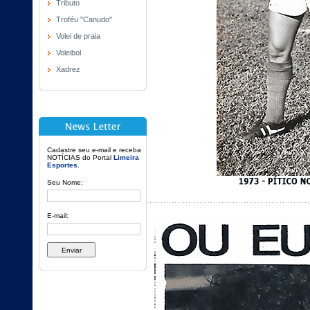
Tributo
Troféu "Canudo"
Volei de praia
Voleibol
Xadrez
Cadastre seu e-mail e receba
NOTÍCIAS do Portal
Limeira
Esportes
.
Seu Nome:
E-mail: