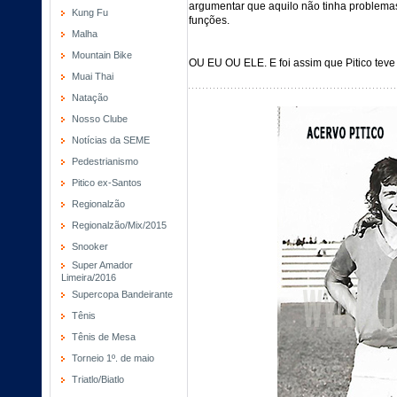
argumentar que aquilo não tinha problem
Kung Fu
funções.
Malha
Mountain Bike
OU EU OU ELE. E foi assim que Pitico teve
Muai Thai
Natação
Nosso Clube
Notícias da SEME
Pedestrianismo
Pitico ex-Santos
Regionalzão
Regionalzão/Mix/2015
Snooker
Super Amador
Limeira/2016
Supercopa Bandeirante
Tênis
Tênis de Mesa
Torneio 1º. de maio
Triatlo/Biatlo