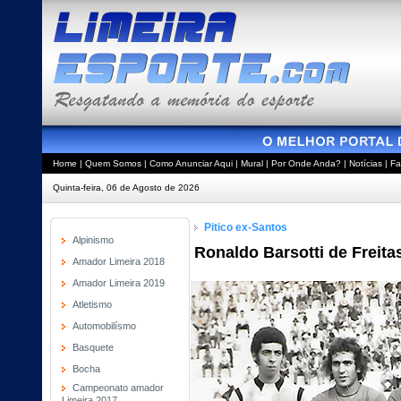
Home
|
Quem Somos
|
Como Anunciar Aqui
|
Mural
|
Por Onde Anda?
|
Notícias
|
Fa
Quinta-feira, 06 de Agosto de 2026
Pitico ex-Santos
Alpinismo
Ronaldo Barsotti de Freitas 
Amador Limeira 2018
Amador Limeira 2019
Atletismo
Automobilísmo
Basquete
Bocha
Campeonato amador
Limeira 2017