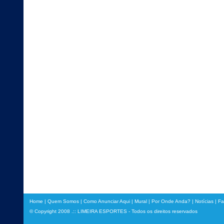
Home
|
Quem Somos
|
Como Anunciar Aqui
|
Mural
|
Por Onde Anda?
|
Notícias
|
Fa
© Copyright 2008 .:: LIMEIRA ESPORTES - Todos os direitos reservados