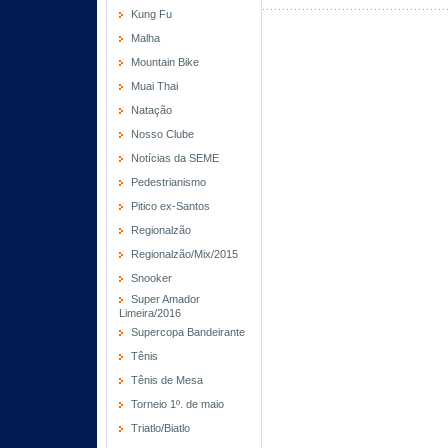
Kung Fu
Malha
Mountain Bike
Muai Thai
Natação
Nosso Clube
Notícias da SEME
Pedestrianismo
Pitico ex-Santos
Regionalzão
Regionalzão/Mix/2015
Snooker
Super Amador
Limeira/2016
Supercopa Bandeirante
Tênis
Tênis de Mesa
Torneio 1º. de maio
Triatlo/Biatlo