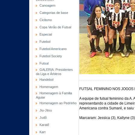
Canoagem
Categorias de base
Ciclismo
Copa Verão de Futsal
Especial
Futebol
Futebol Americano
Futebol Society
Futsal
GALERIA: Presidentes
da Liga e Árbitros
Handebol
Homenagem
FUTSAL FEMININO NOS JOGOS 
Homenagem à Familia
Aguiar
A equipe de futsal feminino da A.
Homenagem ao Pedrinho
representando a cidade de Limeir
Americana contra Sumaré, e saiu v
Jiu-Jitsu
Judô
Marcaram: Jessica (3), Kallyne (3)
Karatê
Kart