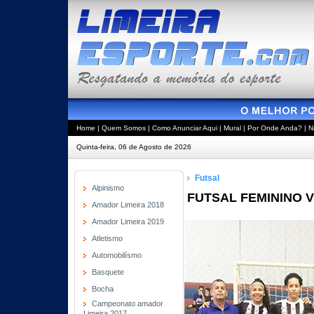
Home
|
Quem Somos
|
Como Anunciar Aqui
|
Mural
|
Por Onde Anda?
|
N
Quinta-feira, 06 de Agosto de 2026
Futsal
Alpinismo
FUTSAL FEMININO 
Amador Limeira 2018
Amador Limeira 2019
Atletismo
Automobilísmo
Basquete
Bocha
Campeonato amador
Limeira 2017