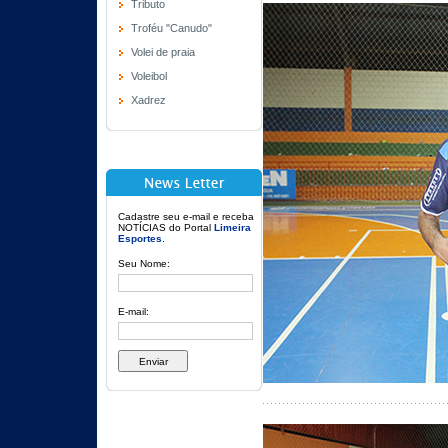
Tributo
Troféu "Canudo"
Volei de praia
Voleibol
Xadrez
Cadastre seu e-mail e receba
NOTÍCIAS do Portal
Limeira
Esportes
.
Seu Nome:
E-mail: