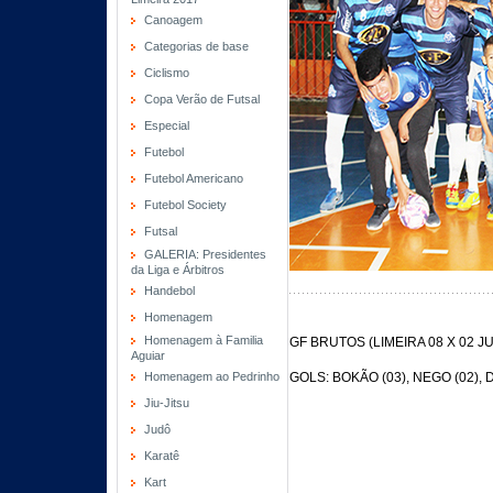
Canoagem
Categorias de base
Ciclismo
Copa Verão de Futsal
Especial
Futebol
Futebol Americano
Futebol Society
Futsal
GALERIA: Presidentes
da Liga e Árbitros
Handebol
Homenagem
Homenagem à Familia
GF BRUTOS (LIMEIRA 08 X 02 
Aguiar
Homenagem ao Pedrinho
GOLS: BOKÃO (03), NEGO (02),
Jiu-Jitsu
Judô
Karatê
Kart