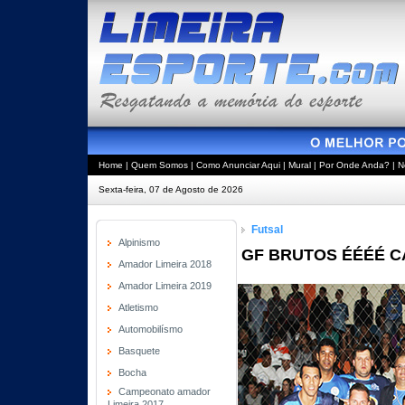
Home
|
Quem Somos
|
Como Anunciar Aqui
|
Mural
|
Por Onde Anda?
|
N
Sexta-feira, 07 de Agosto de 2026
Futsal
Alpinismo
GF BRUTOS ÉÉÉÉ 
Amador Limeira 2018
Amador Limeira 2019
Atletismo
Automobilísmo
Basquete
Bocha
Campeonato amador
Limeira 2017