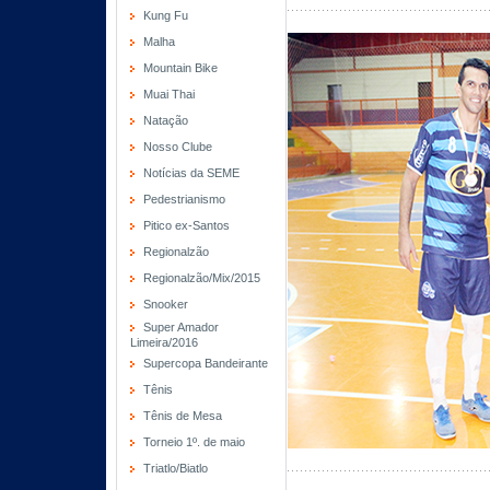
Kung Fu
Malha
Mountain Bike
Muai Thai
Natação
Nosso Clube
Notícias da SEME
Pedestrianismo
Pitico ex-Santos
Regionalzão
Regionalzão/Mix/2015
Snooker
Super Amador
Limeira/2016
Supercopa Bandeirante
Tênis
Tênis de Mesa
Torneio 1º. de maio
Triatlo/Biatlo