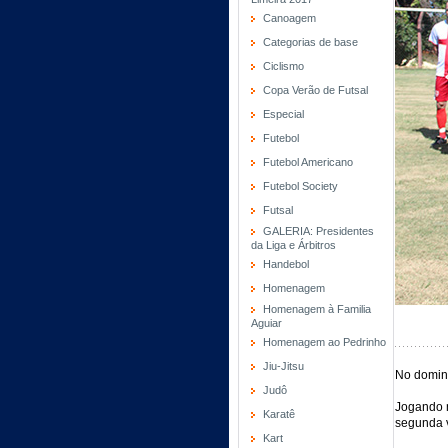
Canoagem
Categorias de base
Ciclismo
Copa Verão de Futsal
Especial
Futebol
Futebol Americano
Futebol Society
Futsal
GALERIA: Presidentes
da Liga e Árbitros
Handebol
Homenagem
Homenagem à Familia
Aguiar
Homenagem ao Pedrinho
Jiu-Jitsu
No doming
Judô
Jogando n
Karatê
segunda v
Kart