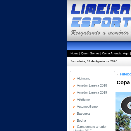
Home
|
Quem Somos
|
Como Anunciar Aqui
Sexta-feira, 07 de Agosto de 2026
Futebo
Alpinismo
Copa 
Amador Limeira 2018
Amador Limeira 2019
Atletismo
Automobilísmo
Basquete
Bocha
Campeonato amador
Limeira 2017