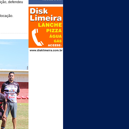
ição, defendeu
olocação.