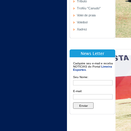
Tributo
Troféu "Canudo"
Volei de praia
Voleibol
Xadrez
Cadastre seu e-mail e receba
NOTÍCIAS do Portal
Limeira
Esportes
.
Seu Nome:
E-mail: