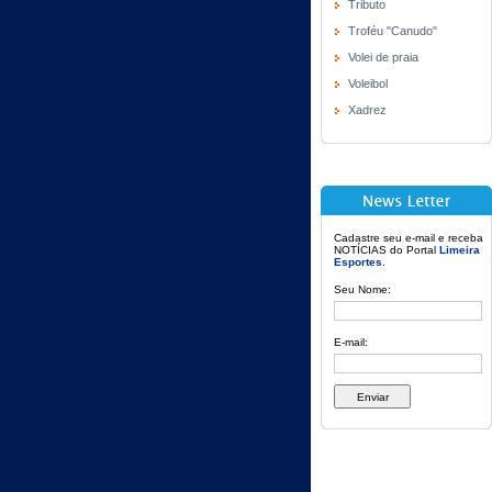
Tributo
Troféu "Canudo"
Volei de praia
Voleibol
Xadrez
Cadastre seu e-mail e receba
NOTÍCIAS do Portal
Limeira
Esportes
.
Seu Nome:
E-mail: