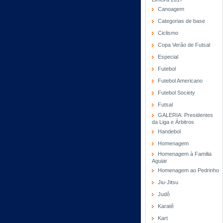
Canoagem
Categorias de base
Ciclismo
Copa Verão de Futsal
Especial
Futebol
Futebol Americano
Futebol Society
Futsal
GALERIA: Presidentes
da Liga e Árbitros
Handebol
Homenagem
Homenagem à Familia
Aguiar
Homenagem ao Pedrinho
Jiu-Jitsu
Judô
Karatê
Kart