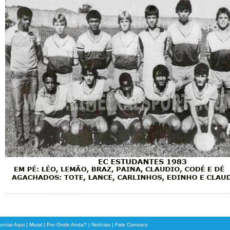
nciar Aqui
|
Mural
|
Por Onde Anda?
|
Notícias
|
Fale Conosco