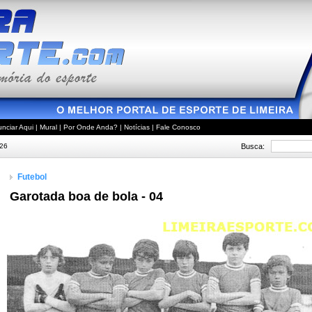
nciar Aqui
|
Mural
|
Por Onde Anda?
|
Notícias
|
Fale Conosco
Busca:
026
Futebol
Garotada boa de bola - 04