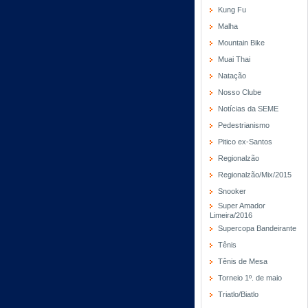
Kung Fu
Malha
Mountain Bike
Muai Thai
Natação
Nosso Clube
Notícias da SEME
Pedestrianismo
Pitico ex-Santos
Regionalzão
Regionalzão/Mix/2015
Snooker
Super Amador
Limeira/2016
Supercopa Bandeirante
Tênis
Tênis de Mesa
Torneio 1º. de maio
Triatlo/Biatlo