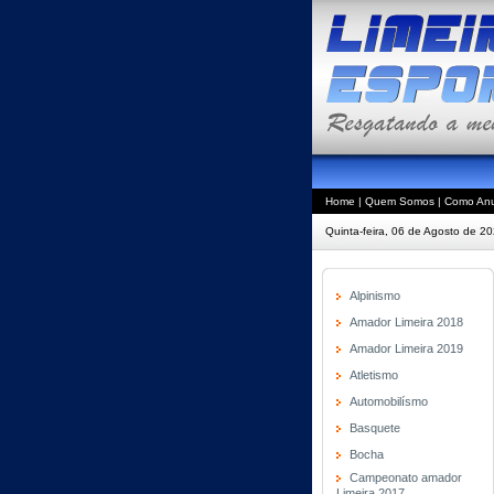
Home
|
Quem Somos
|
Como Anu
Quinta-feira, 06 de Agosto de 2
Alpinismo
Amador Limeira 2018
Amador Limeira 2019
Atletismo
Automobilísmo
Basquete
Bocha
Campeonato amador
Limeira 2017