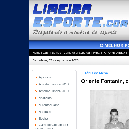
Home
|
Quem Somos
|
Como Anunciar Aqui
|
Mural
|
Por Onde Anda?
|
Sexta-feira, 07 de Agosto de 2026
Tênis de Mesa
Alpinismo
Oriente Fontanin, 
Amador Limeira 2018
Amador Limeira 2019
Atletismo
Automobilísmo
Basquete
Bocha
Campeonato amador
Limeira 2017