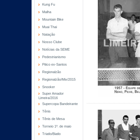
Kung Fu
Malha
Mountain Bike
Muai Thai
Natação
Nosso Clube
Notícias da SEME
Pedestrianismo
Pitico ex-Santos
Regionalzão
Regionalzão/Mix/2015
Snooker
Super Amador
Limeira/2016
Supercopa Bandeirante
Tênis
Tênis de Mesa
Torneio 1º. de maio
Triatlo/Biatlo