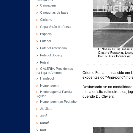
Canoagem
Categorias de base
Ciclismo
Copa Verão de Futsal
Especial
Futebol
Futebol Americano
Futebol Society
Futsal
GALERIA: Presidentes
Oriente Fontanin, nascido em L
da Liga e Árbitros
expoentes do "Ping-pong", hoj
Handebol
Homenagem
Destacando-se na modalidade, O
mesatenisticas limeirenses, jog
Homenagem à Familia
Aguiar
querido Dú Olivieri;
Homenagem ao Pedrinho
Jiu-Jitsu
Judô
Karatê
Kart