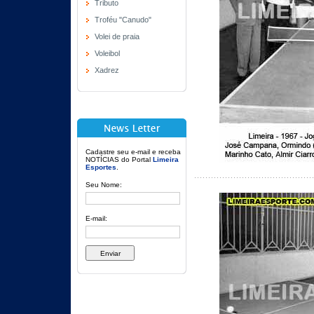
Tributo
Troféu "Canudo"
Volei de praia
Voleibol
Xadrez
Cadastre seu e-mail e receba
NOTÍCIAS do Portal
Limeira
Esportes
.
Seu Nome:
E-mail: