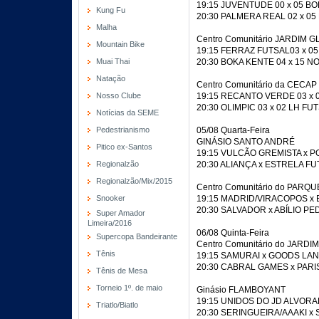
19:15 JUVENTUDE 00 x 05 BO
Kung Fu
20:30 PALMERA REAL 02 x 05
Malha
Centro Comunitário JARDIM G
Mountain Bike
19:15 FERRAZ FUTSAL03 x 05
Muai Thai
20:30 BOKA KENTE 04 x 15 NO
Natação
Centro Comunitário da CECAP
Nosso Clube
19:15 RECANTO VERDE 03 x 
20:30 OLIMPIC 03 x 02 LH FUT
Notícias da SEME
Pedestrianismo
05/08 Quarta-Feira
GINÁSIO SANTO ANDRÉ
Pitico ex-Santos
19:15 VULCÃO GREMISTA x P
Regionalzão
20:30 ALIANÇA x ESTRELA FU
Regionalzão/Mix/2015
Centro Comunitário do PARQU
Snooker
19:15 MADRID/VIRACOPOS x
20:30 SALVADOR x ABÍLIO PE
Super Amador
Limeira/2016
06/08 Quinta-Feira
Supercopa Bandeirante
Centro Comunitário do JARDI
Tênis
19:15 SAMURAI x GOODS LA
20:30 CABRAL GAMES x PARI
Tênis de Mesa
Torneio 1º. de maio
Ginásio FLAMBOYANT
19:15 UNIDOS DO JD ALVORA
Triatlo/Biatlo
20:30 SERINGUEIRA/AAAKI x