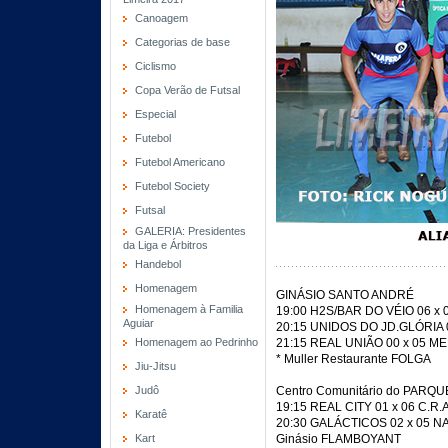
Canoagem
Categorias de base
Ciclismo
Copa Verão de Futsal
Especial
Futebol
Futebol Americano
Futebol Society
Futsal
GALERIA: Presidentes
da Liga e Árbitros
Handebol
Homenagem
GINÁSIO SANTO ANDRÉ
Homenagem à Familia
19:00 H2S/BAR DO VÉIO 06 
Aguiar
20:15 UNIDOS DO JD.GLÓRIA
Homenagem ao Pedrinho
21:15 REAL UNIÃO 00 x 05 
* Muller Restaurante FOLGA
Jiu-Jitsu
Judô
Centro Comunitário do PARQU
19:15 REAL CITY 01 x 06 C.R.
Karatê
20:30 GALÁCTICOS 02 x 05 N
Kart
Ginásio FLAMBOYANT