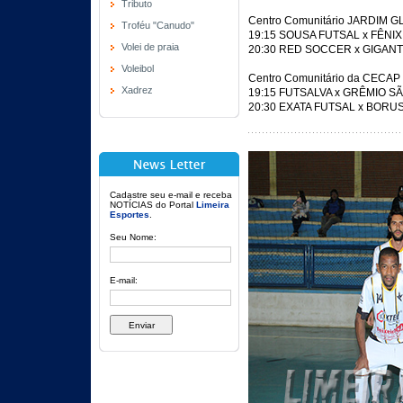
Tributo
Centro Comunitário JARDIM G
Troféu "Canudo"
19:15 SOUSA FUTSAL x FÊNIX
Volei de praia
20:30 RED SOCCER x GIGANT
Voleibol
Centro Comunitário da CECAP
Xadrez
19:15 FUTSALVA x GRÊMIO S
20:30 EXATA FUTSAL x BORUS
Cadastre seu e-mail e receba
NOTÍCIAS do Portal
Limeira
Esportes
.
Seu Nome:
E-mail: