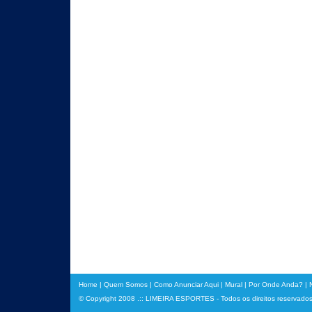
Home
|
Quem Somos
|
Como Anunciar Aqui
|
Mural
|
Por Onde Anda?
|
© Copyright 2008 .:: LIMEIRA ESPORTES - Todos os direitos reservado