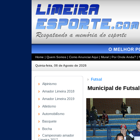
Home
|
Quem Somos
|
Como Anunciar Aqui
|
Mural
|
Por Onde Anda?
|
Quinta-feira, 06 de Agosto de 2026
Futsal
Alpinismo
Municipal de Futsal
Amador Limeira 2018
Amador Limeira 2019
Atletismo
Automobilísmo
Basquete
Bocha
Campeonato amador
Limeira 2017