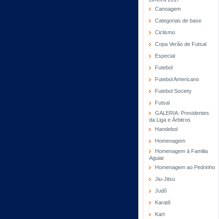
Canoagem
Categorias de base
Ciclismo
Copa Verão de Futsal
Especial
Futebol
Futebol Americano
Futebol Society
Futsal
GALERIA: Presidentes
da Liga e Árbitros
Handebol
Homenagem
Homenagem à Familia
Aguiar
Homenagem ao Pedrinho
Jiu-Jitsu
Judô
Karatê
Kart