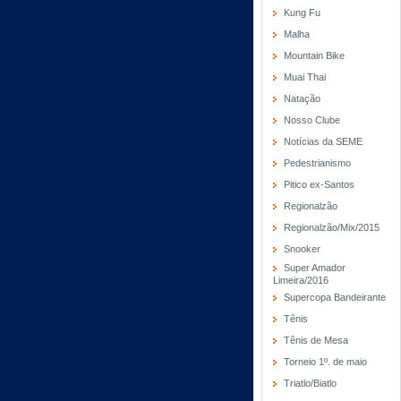
Kung Fu
Malha
Mountain Bike
Muai Thai
Natação
Nosso Clube
Notícias da SEME
Pedestrianismo
Pitico ex-Santos
Regionalzão
Regionalzão/Mix/2015
Snooker
Super Amador
Limeira/2016
Supercopa Bandeirante
Tênis
Tênis de Mesa
Torneio 1º. de maio
Triatlo/Biatlo