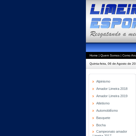
Home
|
Quem Somos
|
Como Anu
Quinta-feira, 06 de Agosto de 2
Alpinismo
Amador Limeira 2018
Amador Limeira 2019
Atletismo
Automobilísmo
Basquete
Bocha
Campeonato amador
Limeira 2017