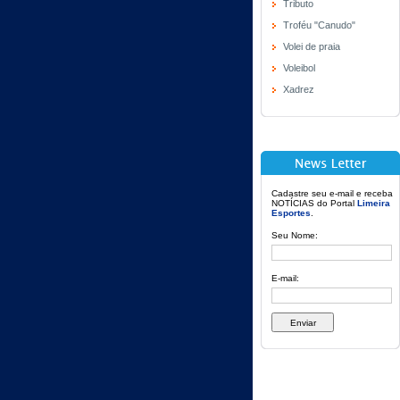
Tributo
Troféu "Canudo"
Volei de praia
Voleibol
Xadrez
Cadastre seu e-mail e receba
NOTÍCIAS do Portal
Limeira
Esportes
.
Seu Nome:
E-mail: