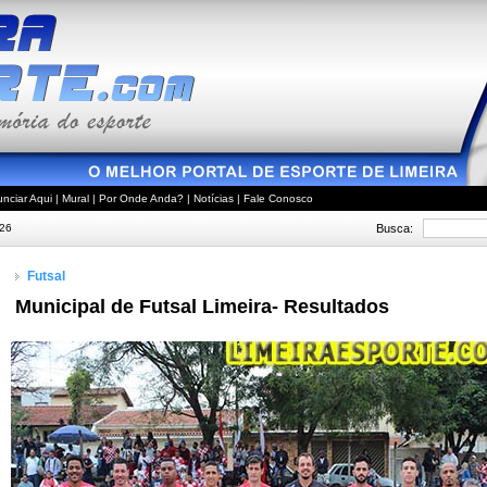
nciar Aqui
|
Mural
|
Por Onde Anda?
|
Notícias
|
Fale Conosco
Busca:
026
Futsal
Municipal de Futsal Limeira- Resultados