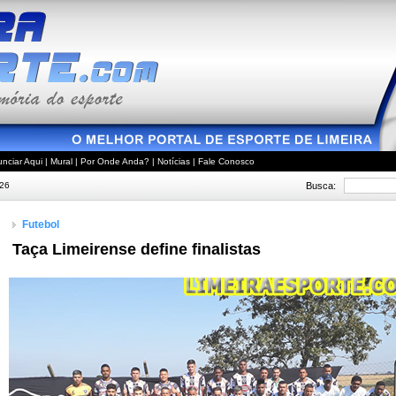
nciar Aqui
|
Mural
|
Por Onde Anda?
|
Notícias
|
Fale Conosco
Busca:
026
Futebol
Taça Limeirense define finalistas