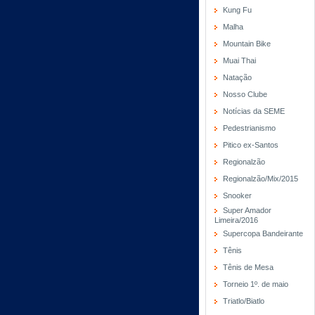
Kung Fu
Malha
Mountain Bike
Muai Thai
Natação
Nosso Clube
Notícias da SEME
Pedestrianismo
Pitico ex-Santos
Regionalzão
Regionalzão/Mix/2015
Snooker
Super Amador
Limeira/2016
Supercopa Bandeirante
Tênis
Tênis de Mesa
Torneio 1º. de maio
Triatlo/Biatlo