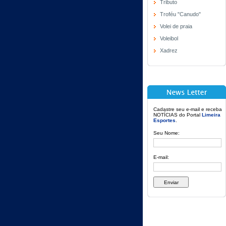
Tributo
Troféu "Canudo"
Volei de praia
Voleibol
Xadrez
Cadastre seu e-mail e receba
NOTÍCIAS do Portal
Limeira
Esportes
.
Seu Nome:
E-mail: