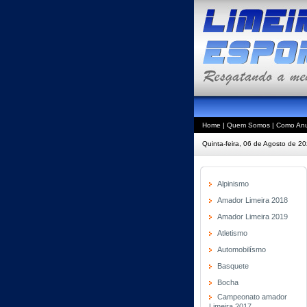
Home
|
Quem Somos
|
Como Anu
Quinta-feira, 06 de Agosto de 2
Alpinismo
Amador Limeira 2018
Amador Limeira 2019
Atletismo
Automobilísmo
Basquete
Bocha
Campeonato amador
Limeira 2017