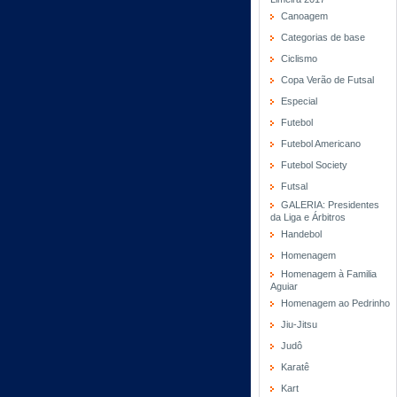
Canoagem
Categorias de base
Ciclismo
Copa Verão de Futsal
Especial
Futebol
Futebol Americano
Futebol Society
Futsal
GALERIA: Presidentes
da Liga e Árbitros
Handebol
Homenagem
Homenagem à Familia
Aguiar
Homenagem ao Pedrinho
Jiu-Jitsu
Judô
Karatê
Kart