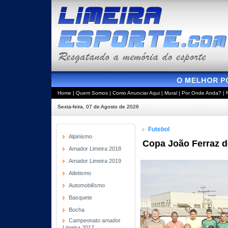
Home
|
Quem Somos
|
Como Anunciar Aqui
|
Mural
|
Por Onde Anda?
|
Sexta-feira, 07 de Agosto de 2026
Futebol
Alpinismo
Copa João Ferraz de
Amador Limeira 2018
Amador Limeira 2019
Atletismo
Automobilísmo
Basquete
Bocha
Campeonato amador
Limeira 2017