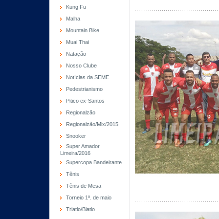
Kung Fu
Malha
Mountain Bike
Muai Thai
Natação
Nosso Clube
Notícias da SEME
Pedestrianismo
Pitico ex-Santos
Regionalzão
Regionalzão/Mix/2015
Snooker
Super Amador
Limeira/2016
Supercopa Bandeirante
Tênis
Tênis de Mesa
Torneio 1º. de maio
Triatlo/Biatlo