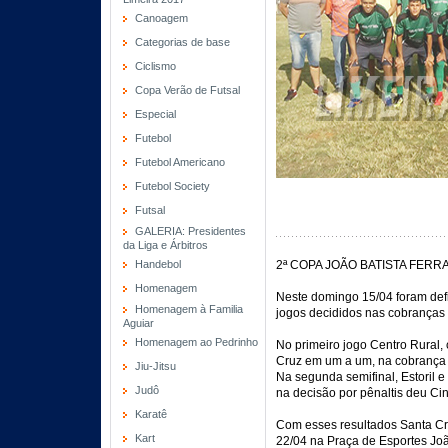
Canoagem
Categorias de base
Ciclismo
Copa Verão de Futsal
Especial
Futebol
Futebol Americano
Futebol Society
Futsal
GALERIA: Presidentes
da Liga e Árbitros
Handebol
2ª COPA JOÃO BATISTA FERRA
Homenagem
Neste domingo 15/04 foram defi
Homenagem à Familia
jogos decididos nas cobranças 
Aguiar
Homenagem ao Pedrinho
No primeiro jogo Centro Rural
Cruz em um a um, na cobrança d
Jiu-Jitsu
Na segunda semifinal, Estoril 
Judô
na decisão por pênaltis deu Cin
Karatê
Com esses resultados Santa Cru
Kart
22/04 na Praça de Esportes Joã