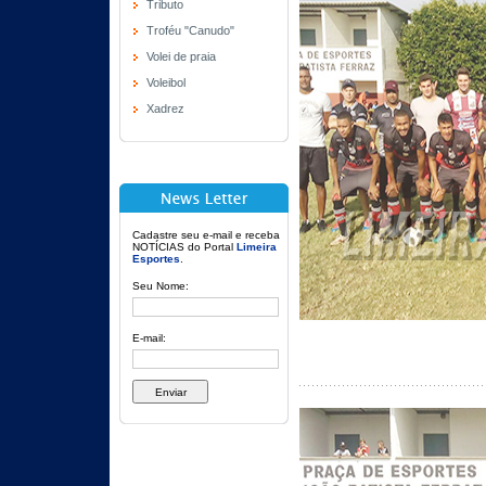
Tributo
Troféu "Canudo"
Volei de praia
Voleibol
Xadrez
Cadastre seu e-mail e receba
NOTÍCIAS do Portal
Limeira
Esportes
.
Seu Nome:
E-mail: