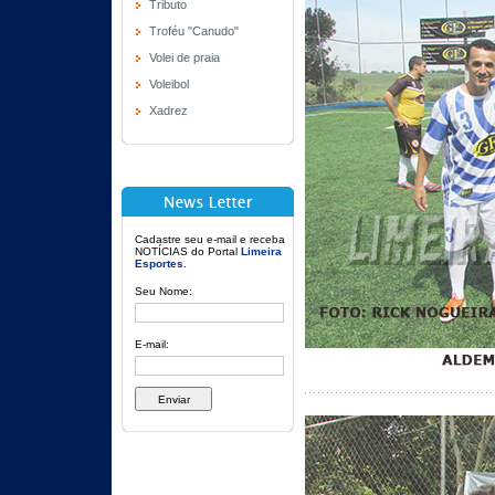
Tributo
Troféu "Canudo"
Volei de praia
Voleibol
Xadrez
Cadastre seu e-mail e receba
NOTÍCIAS do Portal
Limeira
Esportes
.
Seu Nome:
E-mail: