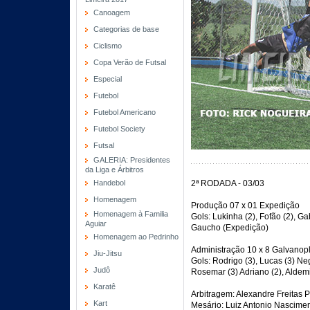
Canoagem
Categorias de base
Ciclismo
Copa Verão de Futsal
Especial
Futebol
Futebol Americano
Futebol Society
Futsal
GALERIA: Presidentes
da Liga e Árbitros
Handebol
2ª RODADA - 03/03
Homenagem
Produção 07 x 01 Expedição
Homenagem à Familia
Gols: Lukinha (2), Fofão (2), G
Aguiar
Gaucho (Expedição)
Homenagem ao Pedrinho
Administração 10 x 8 Galvanopl
Jiu-Jitsu
Gols: Rodrigo (3), Lucas (3) Ne
Judô
Rosemar (3) Adriano (2), Aldem
Karatê
Arbitragem: Alexandre Freitas 
Kart
Mesário: Luiz Antonio Nascime