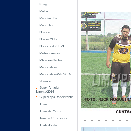
Kung Fu
Malha
Mountain Bike
Muai Thai
Natação
Nosso Clube
Notícias da SEME
Pedestrianismo
Pitico ex-Santos
Regionalzão
Regionalzão/Mix/2015
Snooker
Super Amador
Limeira/2016
Supercopa Bandeirante
Tênis
Tênis de Mesa
Torneio 1º. de maio
Triatlo/Biatlo