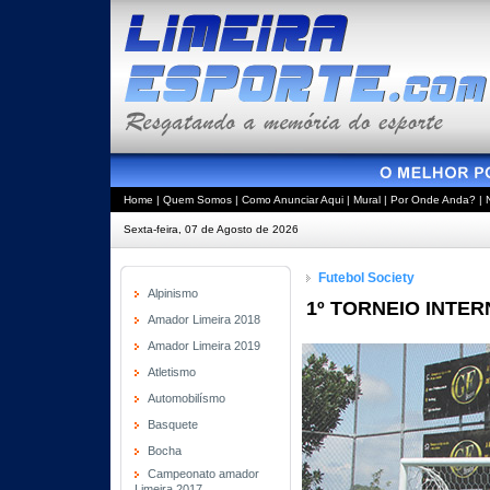
Home
|
Quem Somos
|
Como Anunciar Aqui
|
Mural
|
Por Onde Anda?
|
Sexta-feira, 07 de Agosto de 2026
Futebol Society
Alpinismo
1º TORNEIO INTER
Amador Limeira 2018
Amador Limeira 2019
Atletismo
Automobilísmo
Basquete
Bocha
Campeonato amador
Limeira 2017