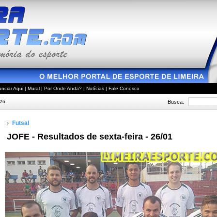
nciar Aqui
|
Mural
|
Por Onde Anda?
|
Notícias
|
Fale Conosco
Busca:
026
Futsal
JOFE - Resultados de sexta-feira - 26/01