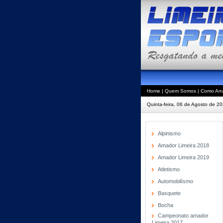
Home
|
Quem Somos
|
Como Anu
Quinta-feira, 06 de Agosto de 2
Alpinismo
Amador Limeira 2018
Amador Limeira 2019
Atletismo
Automobilísmo
Basquete
Bocha
Campeonato amador
Limeira 2017