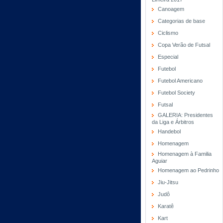
Canoagem
Categorias de base
Ciclismo
Copa Verão de Futsal
Especial
Futebol
Futebol Americano
Futebol Society
Futsal
GALERIA: Presidentes
da Liga e Árbitros
Handebol
Homenagem
Homenagem à Familia
Aguiar
Homenagem ao Pedrinho
Jiu-Jitsu
Judô
Karatê
Kart