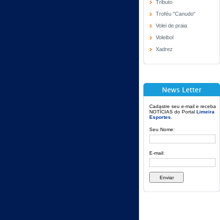
Tributo
Troféu "Canudo"
Volei de praia
Voleibol
Xadrez
Cadastre seu e-mail e receba
NOTÍCIAS do Portal
Limeira
Esportes
.
Seu Nome:
E-mail: