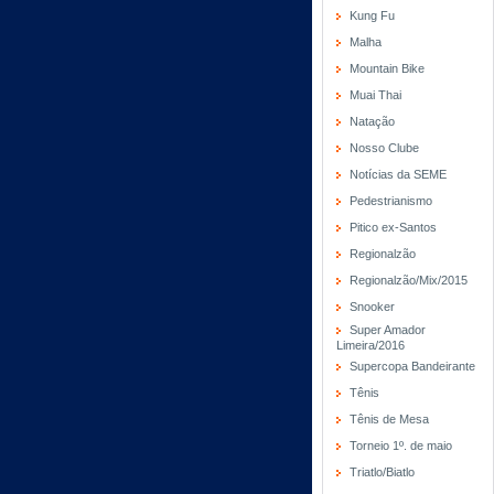
Kung Fu
Malha
Mountain Bike
Muai Thai
Natação
Nosso Clube
Notícias da SEME
Pedestrianismo
Pitico ex-Santos
Regionalzão
Regionalzão/Mix/2015
Snooker
Super Amador
Limeira/2016
Supercopa Bandeirante
Tênis
Tênis de Mesa
Torneio 1º. de maio
Triatlo/Biatlo