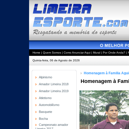
Home
|
Quem Somos
|
Como Anunciar Aqui
|
Mural
|
Por Onde Anda?
|
Quinta-feira, 06 de Agosto de 2026
Homenagem à Familia Agui
Alpinismo
Homenagem à Famili
Amador Limeira 2018
Amador Limeira 2019
Atletismo
Automobilísmo
Basquete
Bocha
Campeonato amador
Limeira 2017