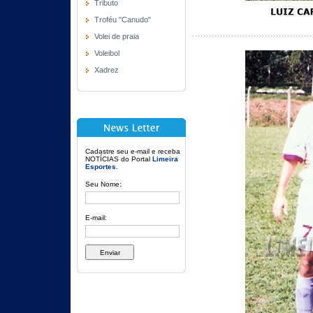
Tributo
Troféu "Canudo"
Volei de praia
Voleibol
Xadrez
Cadastre seu e-mail e receba
NOTÍCIAS do Portal
Limeira
Esportes
.
Seu Nome:
E-mail: