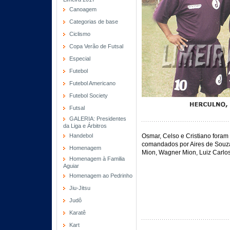
Canoagem
Categorias de base
Ciclismo
Copa Verão de Futsal
Especial
Futebol
Futebol Americano
Futebol Society
Futsal
GALERIA: Presidentes
da Liga e Árbitros
Handebol
Osmar, Celso e Cristiano foram
comandados por Aires de Souza, 
Homenagem
Mion, Wagner Mion, Luiz Carlos
Homenagem à Familia
Aguiar
Homenagem ao Pedrinho
Jiu-Jitsu
Judô
Karatê
Kart