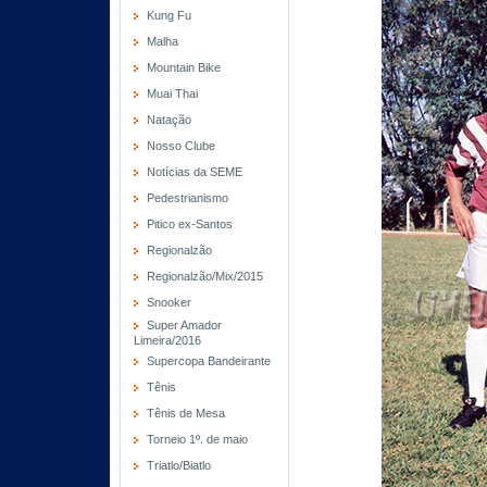
Kung Fu
Malha
Mountain Bike
Muai Thai
Natação
Nosso Clube
Notícias da SEME
Pedestrianismo
Pitico ex-Santos
Regionalzão
Regionalzão/Mix/2015
Snooker
Super Amador
Limeira/2016
Supercopa Bandeirante
Tênis
Tênis de Mesa
Torneio 1º. de maio
Triatlo/Biatlo