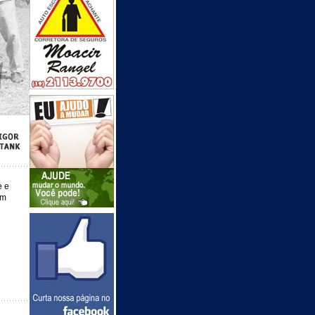
e e
om