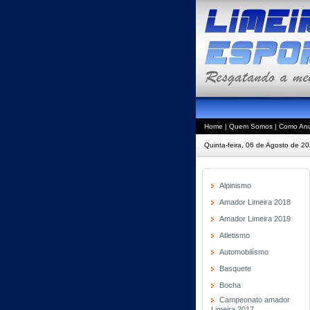
Home
|
Quem Somos
|
Como Anu
Quinta-feira, 06 de Agosto de 2
Alpinismo
Amador Limeira 2018
Amador Limeira 2019
Atletismo
Automobilísmo
Basquete
Bocha
Campeonato amador
Limeira 2017