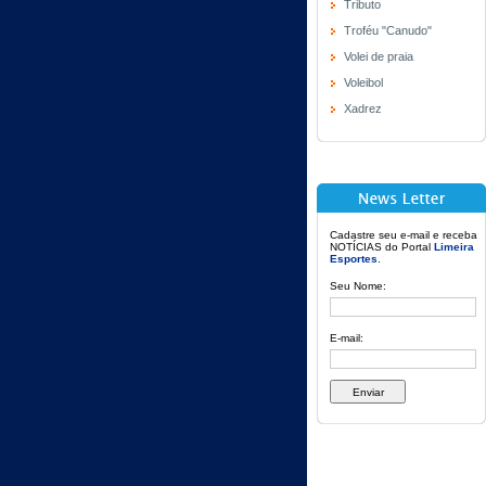
Tributo
Troféu "Canudo"
Volei de praia
Voleibol
Xadrez
Cadastre seu e-mail e receba
NOTÍCIAS do Portal
Limeira
Esportes
.
Seu Nome:
E-mail: