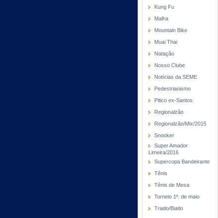
Kung Fu
Malha
Mountain Bike
Muai Thai
Natação
Nosso Clube
Notícias da SEME
Pedestrianismo
Pitico ex-Santos
Regionalzão
Regionalzão/Mix/2015
Snooker
Super Amador
Limeira/2016
Supercopa Bandeirante
Tênis
Tênis de Mesa
Torneio 1º. de maio
Triatlo/Biatlo