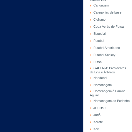
Canoagem
Categorias de base
Ciclismo
Copa Verão de Futsal
Especial
Futebol
Futebol Americano
Futebol Society
Futsal
GALERIA: Presidentes
da Liga e Árbitros
Handebol
Homenagem
Homenagem à Familia
Aguiar
Homenagem ao Pedrinho
Jiu-Jitsu
Judô
Karatê
Kart