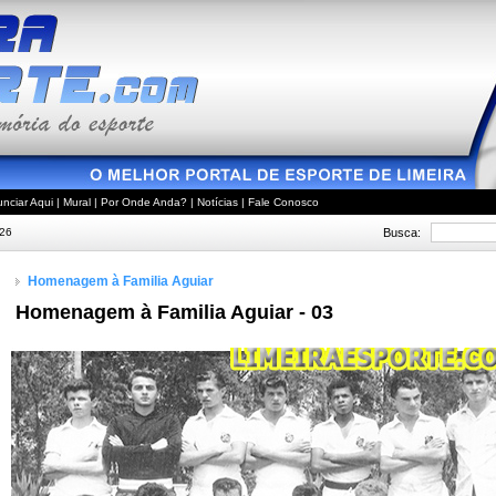
nciar Aqui
|
Mural
|
Por Onde Anda?
|
Notícias
|
Fale Conosco
Busca:
026
Homenagem à Familia Aguiar
Homenagem à Familia Aguiar - 03