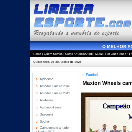
Home
|
Quem Somos
|
Como Anunciar Aqui
|
Mural
|
Por Onde Anda?
|
Quinta-feira, 06 de Agosto de 2026
Futebol
Alpinismo
Maxion Wheels cam
Amador Limeira 2018
Amador Limeira 2019
Atletismo
Automobilísmo
Basquete
Bocha
Campeonato amador
Limeira 2017