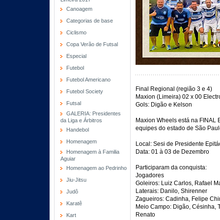
Canoagem
Categorias de base
Ciclismo
Copa Verão de Futsal
Especial
Futebol
Futebol Americano
Final Regional (região 3 e 4)
Futebol Society
Maxion (Limeira) 02 x 00 Electr
Futsal
Gols: Digão e Kelson
GALERIA: Presidentes
Maxion Wheels está na FINAL 
da Liga e Árbitros
equipes do estado de São Paul
Handebol
Homenagem
Local: Sesi de Presidente Epitá
Data: 01 à 03 de Dezembro
Homenagem à Familia
Aguiar
Participaram da conquista:
Homenagem ao Pedrinho
Jogadores
Jiu-Jitsu
Goleiros: Luiz Carlos, Rafael M
Laterais: Danilo, Shirenner
Judô
Zagueiros: Cadinha, Felipe Chi
Karatê
Meio Campo: Digão, Césinha, Ta
Renato
Kart