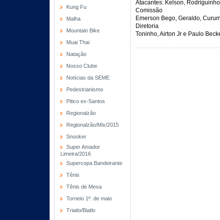
Atacantes: Kelson, Rodriguinh
Kung Fu
Comissão
Emerson Bego, Geraldo, Curumi
Malha
Diretoria
Mountain Bike
Toninho, Airton Jr e Paulo Beck
Muai Thai
Natação
Nosso Clube
Notícias da SEME
Pedestrianismo
Pitico ex-Santos
Regionalzão
Regionalzão/Mix/2015
Snooker
Super Amador
Limeira/2016
Supercopa Bandeirante
Tênis
Tênis de Mesa
Torneio 1º. de maio
Triatlo/Biatlo