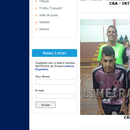
Tributo
Troféu "Canudo"
Volei de praia
Voleibol
Xadrez
Cadastre seu e-mail e receba
NOTÍCIAS do Portal
Limeira
Esportes
.
Seu Nome:
E-mail: