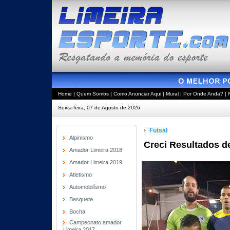
Home
|
Quem Somos
|
Como Anunciar Aqui
|
Mural
|
Por Onde Anda?
|
Sexta-feira, 07 de Agosto de 2026
Futsal
Alpinismo
Creci Resultados d
Amador Limeira 2018
Amador Limeira 2019
Atletismo
Automobilísmo
Basquete
Bocha
Campeonato amador
Limeira 2017