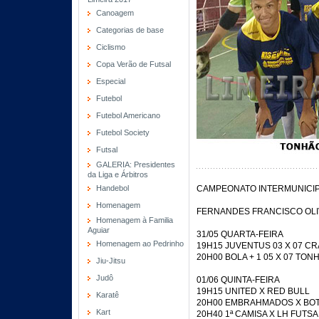
Canoagem
Categorias de base
Ciclismo
Copa Verão de Futsal
Especial
Futebol
Futebol Americano
Futebol Society
Futsal
GALERIA: Presidentes
da Liga e Árbitros
Handebol
CAMPEONATO INTERMUNICIP
Homenagem
FERNANDES FRANCISCO OLIV
Homenagem à Familia
Aguiar
31/05 QUARTA-FEIRA
Homenagem ao Pedrinho
19H15 JUVENTUS 03 X 07 CR
20H00 BOLA + 1 05 X 07 TO
Jiu-Jitsu
Judô
01/06 QUINTA-FEIRA
19H15 UNITED X RED BULL
Karatê
20H00 EMBRAHMADOS X BO
Kart
20H40 1ª CAMISA X LH FUTSA