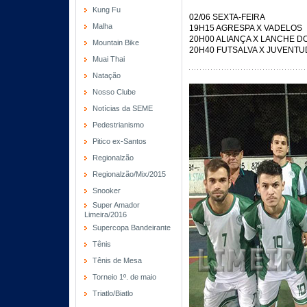
Kung Fu
02/06 SEXTA-FEIRA
Malha
19H15 AGRESPA X VADELOS
20H00 ALIANÇA X LANCHE D
Mountain Bike
20H40 FUTSALVA X JUVENTU
Muai Thai
Natação
Nosso Clube
Notícias da SEME
Pedestrianismo
Pitico ex-Santos
Regionalzão
Regionalzão/Mix/2015
Snooker
Super Amador
Limeira/2016
Supercopa Bandeirante
Tênis
Tênis de Mesa
Torneio 1º. de maio
Triatlo/Biatlo