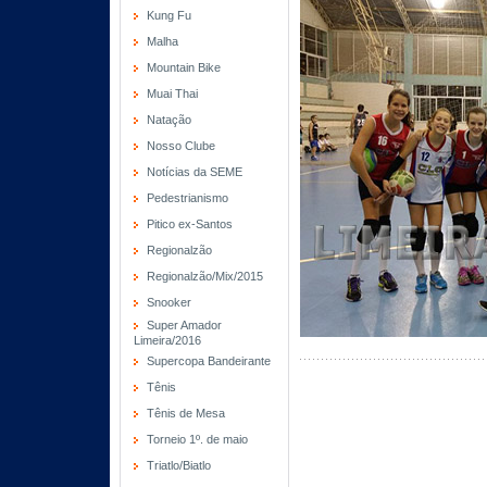
Kung Fu
Malha
Mountain Bike
Muai Thai
Natação
Nosso Clube
Notícias da SEME
Pedestrianismo
Pitico ex-Santos
Regionalzão
Regionalzão/Mix/2015
Snooker
Super Amador
Limeira/2016
Supercopa Bandeirante
Tênis
Tênis de Mesa
Torneio 1º. de maio
Triatlo/Biatlo