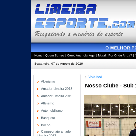
Home
|
Quem Somos
|
Como Anunciar Aqui
|
Mural
|
Por Onde Anda?
|
Sexta-feira, 07 de Agosto de 2026
Voleibol
Alpinismo
Nosso Clube - Sub 
Amador Limeira 2018
Amador Limeira 2019
Atletismo
Automobilísmo
Basquete
Bocha
Campeonato amador
Limeira 2017