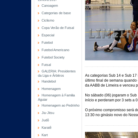
Canoagem
Categorias de base
Ciclismo
Copa Verão de Futsal
Especial
Futebol
Futebol Americano
Futebol Society
Futsal
GALERIA: Presidentes
As categorias Sub 14 e Sub 17
da Liga e Árbitros
último final de semana quando o
Handebol
da AABB de Limeira e venceu po
Homenagem
No sábado (06) jogaram o Sub 
Homenagem à Familia
Aguiar
início e perderam por 3 sets a 0
Homenagem ao Pedrinho
O próximo compromisso será do
Jiu-Jitsu
13:30 no ginásio novo do Noss
Judô
Karatê
Kart