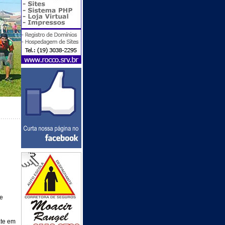
e
ate em