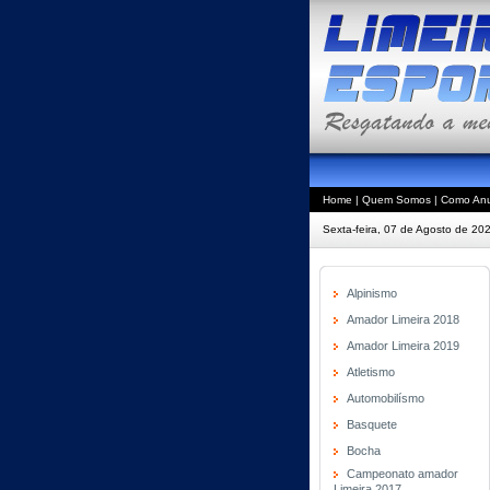
Home
|
Quem Somos
|
Como Anu
Sexta-feira, 07 de Agosto de 20
Alpinismo
Amador Limeira 2018
Amador Limeira 2019
Atletismo
Automobilísmo
Basquete
Bocha
Campeonato amador
Limeira 2017