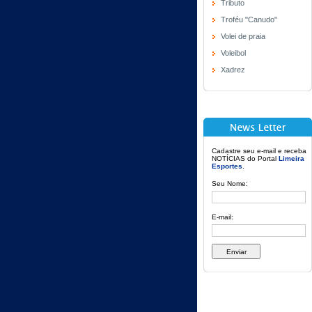
Tributo
Troféu "Canudo"
Volei de praia
Voleibol
Xadrez
Cadastre seu e-mail e receba
NOTÍCIAS do Portal
Limeira
Esportes
.
Seu Nome:
E-mail: