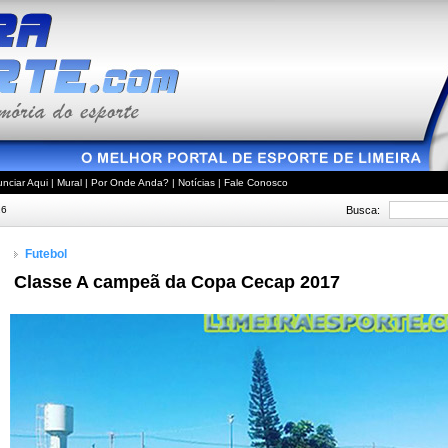
nciar Aqui
|
Mural
|
Por Onde Anda?
|
Notícias
|
Fale Conosco
Busca:
26
Futebol
Classe A campeã da Copa Cecap 2017