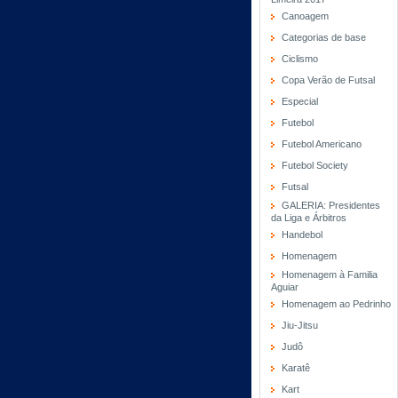
Canoagem
Categorias de base
Ciclismo
Copa Verão de Futsal
Especial
Futebol
Futebol Americano
Futebol Society
Futsal
GALERIA: Presidentes
da Liga e Árbitros
Handebol
Homenagem
Homenagem à Familia
Aguiar
Homenagem ao Pedrinho
Jiu-Jitsu
Judô
Karatê
Kart