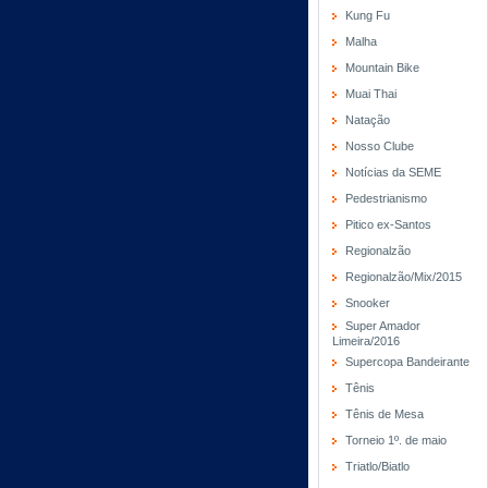
Kung Fu
Malha
Mountain Bike
Muai Thai
Natação
Nosso Clube
Notícias da SEME
Pedestrianismo
Pitico ex-Santos
Regionalzão
Regionalzão/Mix/2015
Snooker
Super Amador
Limeira/2016
Supercopa Bandeirante
Tênis
Tênis de Mesa
Torneio 1º. de maio
Triatlo/Biatlo