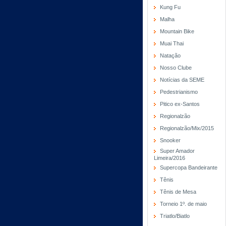
Kung Fu
Malha
Mountain Bike
Muai Thai
Natação
Nosso Clube
Notícias da SEME
Pedestrianismo
Pitico ex-Santos
Regionalzão
Regionalzão/Mix/2015
Snooker
Super Amador
Limeira/2016
Supercopa Bandeirante
Tênis
Tênis de Mesa
Torneio 1º. de maio
Triatlo/Biatlo