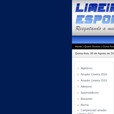
Home
|
Quem Somos
|
Como Anu
Quinta-feira, 06 de Agosto de 2
Alpinismo
Amador Limeira 2018
Amador Limeira 2019
Atletismo
Automobilísmo
Basquete
Bocha
Campeonato amador
Limeira 2017