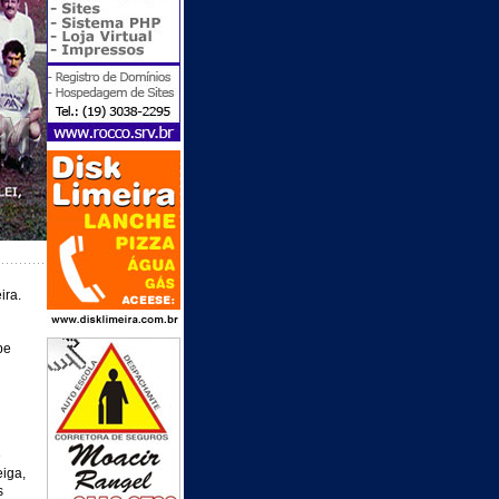
ira.
pe
e
eiga,
s