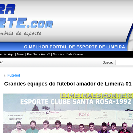
nciar Aqui
|
Mural
|
Por Onde Anda?
|
Notícias
|
Fale Conosco
Busca:
026
Futebol
Grandes equipes do futebol amador de Limeira-01