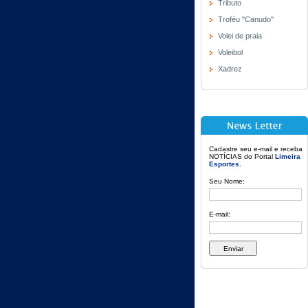
Tributo
Troféu "Canudo"
Volei de praia
Voleibol
Xadrez
Cadastre seu e-mail e receba
NOTÍCIAS do Portal
Limeira
Esportes
.
Seu Nome:
E-mail: