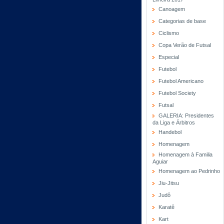
Canoagem
Categorias de base
Ciclismo
Copa Verão de Futsal
Especial
Futebol
Futebol Americano
Futebol Society
Futsal
GALERIA: Presidentes
da Liga e Árbitros
Handebol
Homenagem
Homenagem à Familia
Aguiar
Homenagem ao Pedrinho
Jiu-Jitsu
Judô
Karatê
Kart