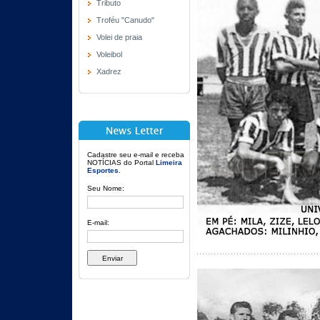
Tributo
Troféu "Canudo"
Volei de praia
Voleibol
Xadrez
Cadastre seu e-mail e receba
NOTÍCIAS do Portal
Limeira
Esportes
.
Seu Nome:
E-mail: