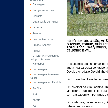
Canoagem
Categorias de base
Ciclismo
Copa Verão de Futsal
Especial
Futebol
Futebol Americano
Futebol Society
Futsal
GALERIA: Presidentes
da Liga e Árbitros
Handebol
Destacamos aqui algumas equip
que ainda participa do futebol
Homenagem
Osvaldo Arruda, o Osvaldinho d
Homenagem à Familia
Aguiar
O Cruzeirinho cheio de craques.
Homenagem ao Pedrinho
O Universal da Vila Fachina, tin
Jiu-Jitsu
Mascrinha, que depois foi para
Judô
com passagem em Portugal, e o
Karatê
O Estudantes, no seu elenco, D
Kart
Bibe e tantos outros.