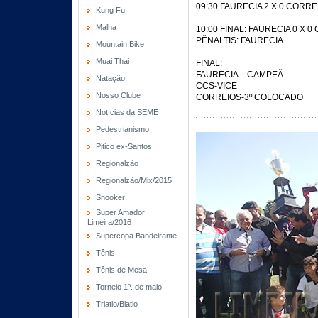
09:30 FAURECIA 2 X 0 CORRE
Kung Fu
Malha
10:00 FINAL: FAURECIA 0 X 0
PÊNALTIS: FAURECIA
Mountain Bike
Muai Thai
FINAL:
FAURECIA – CAMPEÃ
Natação
CCS-VICE
Nosso Clube
CORREIOS-3º COLOCADO
Notícias da SEME
Pedestrianismo
Pitico ex-Santos
Regionalzão
Regionalzão/Mix/2015
Snooker
Super Amador
Limeira/2016
Supercopa Bandeirante
Tênis
Tênis de Mesa
Torneio 1º. de maio
Triatlo/Biatlo