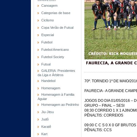
Canoagem
Categorias de base
Ciclismo
Copa Verão de Futsal
Especial
Futebol
Futebol Americano
Futebol Society
Futsal
GALERIA: Presidentes
da Liga e Árbitros
Handebol
70º. TORNEIO 1º DE MAIO/201
Homenagem
FAURECIA - A GRANDE CAMP
Homenagem à Familia
Aguiar
JOGOS DO DIA 01/05/2016 –
Homenagem ao Pedrinho
GRUPO – FINAL – SESI
08:30 CORREIO 1 X 1 AJINO
Jiu-Jitsu
PÊNALTIS: CORREIOS
Judô
09:00 C C S 0 X 0 GF BRUTOS
Karatê
PÊNALTIS: CCS
Kart