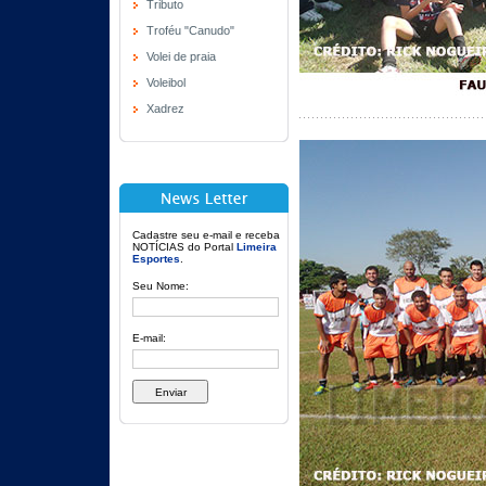
Tributo
Troféu "Canudo"
Volei de praia
Voleibol
Xadrez
Cadastre seu e-mail e receba
NOTÍCIAS do Portal
Limeira
Esportes
.
Seu Nome:
E-mail: