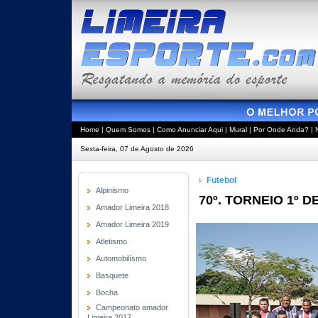
Home
|
Quem Somos
|
Como Anunciar Aqui
|
Mural
|
Por Onde Anda?
|
Sexta-feira, 07 de Agosto de 2026
Futebol
Alpinismo
70º. TORNEIO 1º D
Amador Limeira 2018
Amador Limeira 2019
Atletismo
Automobilísmo
Basquete
Bocha
Campeonato amador
Limeira 2017