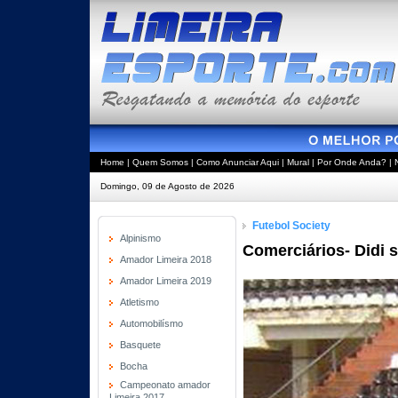
Home
|
Quem Somos
|
Como Anunciar Aqui
|
Mural
|
Por Onde Anda?
|
Domingo, 09 de Agosto de 2026
Futebol Society
Alpinismo
Comerciários- Didi
Amador Limeira 2018
Amador Limeira 2019
Atletismo
Automobilísmo
Basquete
Bocha
Campeonato amador
Limeira 2017