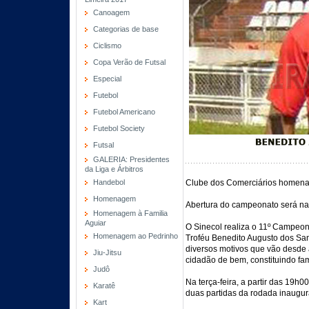
Canoagem
Categorias de base
Ciclismo
Copa Verão de Futsal
Especial
Futebol
Futebol Americano
Futebol Society
Futsal
GALERIA: Presidentes
da Liga e Árbitros
Handebol
Clube dos Comerciários homenag
Homenagem
Abertura do campeonato será na
Homenagem à Familia
Aguiar
O Sinecol realiza o 11º Campeon
Homenagem ao Pedrinho
Troféu Benedito Augusto dos Sant
diversos motivos que vão desde a
Jiu-Jitsu
cidadão de bem, constituindo fa
Judô
Na terça-feira, a partir das 19h
Karatê
duas partidas da rodada inaugur
Kart