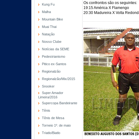
Os confrontos são os seguintes:
Kung Fu
19:15 América X Flamengo
Malha
20:30 Madureira X Volta Redon
Mountain Bike
Muai Thai
Natação
Nosso Clube
Notícias da SEME
Pedestrianismo
Pitico ex-Santos
Regionalzão
Regionalzão/Mix/2015
Snooker
Super Amador
Limeira/2016
Supercopa Bandeirante
Tênis
Tênis de Mesa
Torneio 1º. de maio
Triatlo/Biatlo