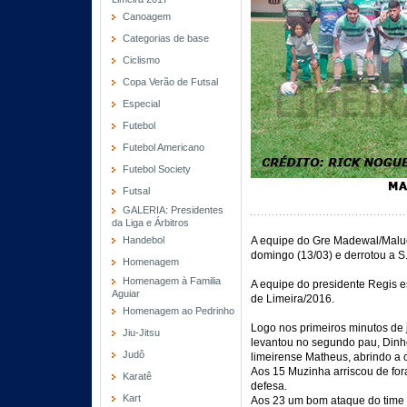
Canoagem
Categorias de base
Ciclismo
Copa Verão de Futsal
Especial
Futebol
Futebol Americano
Futebol Society
Futsal
GALERIA: Presidentes
da Liga e Árbitros
Handebol
A equipe do Gre Madewal/Maluc
domingo (13/03) e derrotou a S.
Homenagem
Homenagem à Familia
A equipe do presidente Regis 
Aguiar
de Limeira/2016.
Homenagem ao Pedrinho
Logo nos primeiros minutos de 
Jiu-Jitsu
levantou no segundo pau, Dinh
Judô
limeirense Matheus, abrindo a 
Aos 15 Muzinha arriscou de for
Karatê
defesa.
Kart
Aos 23 um bom ataque do time 