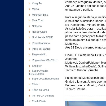
cobrança o zagueiro Moraes, de
Kung Fu
Aos 36, Juninho em boa jogada 
Malha
empatando a partida.
Mountain Bike
Para a segunda etapa, o técnic
Muai Thai
e Maikinho substituído Danilo,
No Palmeirinha, Mineiro entrou 
Natação
As substituições deram result
Nosso Clube
abriu para a descida de Morales
passe com açúcar para Maikinho
Notícias da SEME
meta do goleiro Goiano que hav
Pedestrianismo
Madewal.
Aos 38 Dede encerrou o marcad
Pitico ex-Santos
Regionalzão
Final S.E. Palmeirinha 1 x 3 
Jogaram:
Regionalzão/Mix/2015
Madewal: Danilo(Fabiano), Moral
Snooker
William, Muzinha(Dede), Guilhe
Tecnico: Alisson Borracha
Super Amador
Limeira/2016
Palmeirinha: Matheus (Goiano),
Supercopa Bandeirante
Grajaú e Lincon; Jean e Leonar
Tênis
Entraram ainda: Mineiro, Vinici
Técnico: Parma
Tênis de Mesa
Torneio 1º. de maio
Triatlo/Biatlo