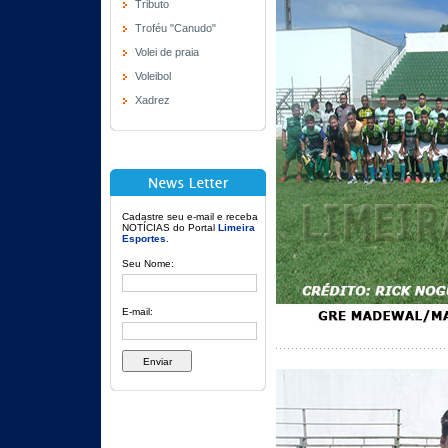
Tributo
Troféu "Canudo"
Volei de praia
Voleibol
Xadrez
Cadastre seu e-mail e receba
NOTÍCIAS do Portal
Limeira
Esportes
.
Seu Nome:
E-mail: