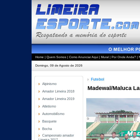
Home
|
Quem Somos
|
Como Anunciar Aqui
|
Mural
|
Por Onde Anda?
|
Domingo, 09 de Agosto de 2026
Futebol
Alpinismo
Madewal/Maluca La
Amador Limeira 2018
Amador Limeira 2019
Atletismo
Automobilísmo
Basquete
Bocha
Campeonato amador
Limeira 2017