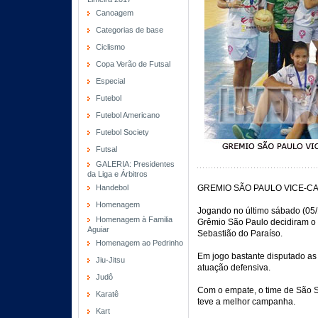
Canoagem
Categorias de base
Ciclismo
Copa Verão de Futsal
Especial
Futebol
Futebol Americano
Futebol Society
Futsal
GALERIA: Presidentes
da Liga e Árbitros
Handebol
GREMIO SÃO PAULO VICE-C
Homenagem
Jogando no último sábado (05/
Homenagem à Familia
Grêmio São Paulo decidiram o t
Aguiar
Sebastião do Paraíso.
Homenagem ao Pedrinho
Em jogo bastante disputado as
Jiu-Jitsu
atuação defensiva.
Judô
Com o empate, o time de São S
Karatê
teve a melhor campanha.
Kart