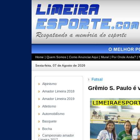
Home
|
Quem Somos
|
Como Anunciar Aqui
|
Mural
|
Por Onde Anda?
|
Sexta-feira, 07 de Agosto de 2026
Futsal
Alpinismo
Grêmio S. Paulo é 
Amador Limeira 2018
Amador Limeira 2019
Atletismo
Automobilísmo
Basquete
Bocha
Campeonato amador
Limeira 2017