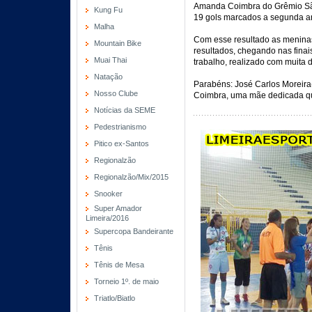
Amanda Coimbra do Grêmio São
Kung Fu
19 gols marcados a segunda art
Malha
Com esse resultado as menina
Mountain Bike
resultados, chegando nas finai
Muai Thai
trabalho, realizado com muita
Natação
Parabéns: José Carlos Moreira
Nosso Clube
Coimbra, uma mãe dedicada qu
Notícias da SEME
Pedestrianismo
Pitico ex-Santos
Regionalzão
Regionalzão/Mix/2015
Snooker
Super Amador
Limeira/2016
Supercopa Bandeirante
Tênis
Tênis de Mesa
Torneio 1º. de maio
Triatlo/Biatlo