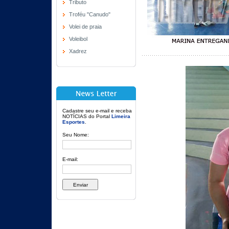
Tributo
Troféu "Canudo"
Volei de praia
Voleibol
Xadrez
Cadastre seu e-mail e receba
NOTÍCIAS do Portal
Limeira
Esportes
.
Seu Nome:
E-mail: