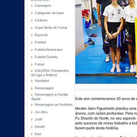
Canoagem
Categorias de base
Ciclismo
Copa Verão de Futsal
Especial
Futebol
Futebol Americano
Futebol Society
Futsal
GALERIA: Presidentes
da Liga e Árbitros
Handebol
Homenagem
Homenagem à Familia
Este ano comemoramos 30 anos de en
Aguiar
Homenagem ao Pedrinho
Mestre Jairo Figueiredo plantou uma
Jiu-Jitsu
árvore, com raízes profundas. Pela 
Fu Shaolin do Norte, no seu aspecto
Judô
pelo sucesso de nosso trabalho a todo
Karatê
fazem parte desta história.
Kart