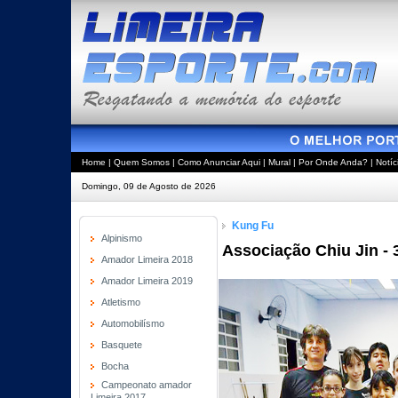
Home
|
Quem Somos
|
Como Anunciar Aqui
|
Mural
|
Por Onde Anda?
|
Notíc
Domingo, 09 de Agosto de 2026
Kung Fu
Alpinismo
Associação Chiu Jin - 3
Amador Limeira 2018
Amador Limeira 2019
Atletismo
Automobilísmo
Basquete
Bocha
Campeonato amador
Limeira 2017