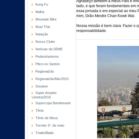
Agradeço também a meus Pais e irmã
Kung Fu
lado, e que foram fundamentais em m
essa jornada e em especial ao meu P
Malha
mim, Grão-Mestre Chan Kowk Wai.
Mountain Bike
Nossa missão é bem clara: Fazer o 
Muai Thai
responsabilidade.
Natação
Nosso Clube
Notícias da SEME
Pedestrianismo
Pitico ex-Santos
Regionalzão
Regionalzão/Mix/2015
Snooker
Super Amador
Limeira/2016
Supercopa Bandeirante
Tênis
Tênis de Mesa
Torneio 1º. de maio
Triatlo/Biatlo