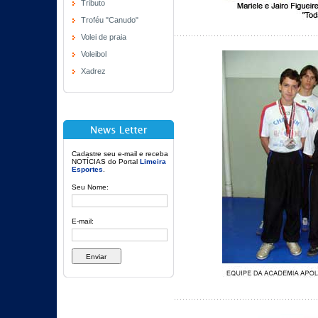
Tributo
Troféu "Canudo"
Volei de praia
Voleibol
Xadrez
Cadastre seu e-mail e receba
NOTÍCIAS do Portal
Limeira
Esportes
.
Seu Nome:
E-mail: