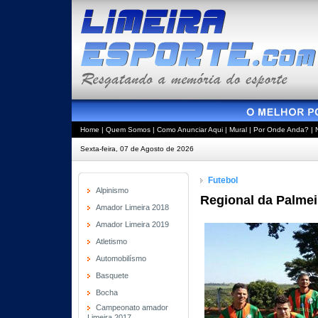
Home
|
Quem Somos
|
Como Anunciar Aqui
|
Mural
|
Por Onde Anda?
|
Sexta-feira, 07 de Agosto de 2026
Futebol
Alpinismo
Regional da Palmeir
Amador Limeira 2018
Amador Limeira 2019
Atletismo
Automobilísmo
Basquete
Bocha
Campeonato amador
Limeira 2017