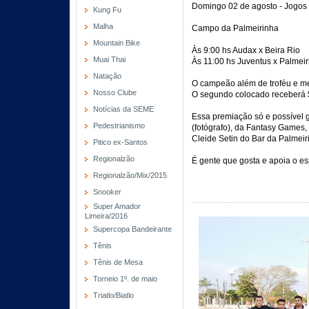
Domingo 02 de agosto - Jogos 
Kung Fu
Malha
Campo da Palmeirinha
Mountain Bike
Às 9:00 hs Audax x Beira Rio
Muai Thai
Às 11:00 hs Juventus x Palmeir
Natação
O campeão além de troféu e m
Nosso Clube
O segundo colocado receberá $
Notícias da SEME
Essa premiação só e possível g
Pedestrianismo
(fotógrafo), da Fantasy Games,
Cleide Setin do Bar da Palmeir
Pitico ex-Santos
Regionalzão
É gente que gosta e apoia o es
Regionalzão/Mix/2015
Snooker
Super Amador
Limeira/2016
Supercopa Bandeirante
Tênis
Tênis de Mesa
Torneio 1º. de maio
Triatlo/Biatlo