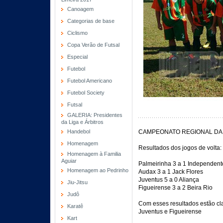
Canoagem
Categorias de base
Ciclismo
Copa Verão de Futsal
Especial
Futebol
Futebol Americano
Futebol Society
Futsal
GALERIA: Presidentes
da Liga e Árbitros
Handebol
CAMPEONATO REGIONAL DA 
Homenagem
Resultados dos jogos de volta:
Homenagem à Familia
Aguiar
Palmeirinha 3 a 1 Independent
Homenagem ao Pedrinho
Audax 3 a 1 Jack Flores
Juventus 5 a 0 Aliança
Jiu-Jitsu
Figueirense 3 a 2 Beira Rio
Judô
Com esses resultados estão cla
Karatê
Juventus e Figueirense
Kart