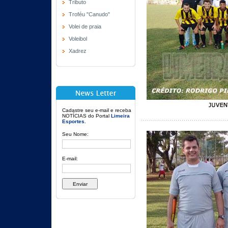
Tributo
Troféu "Canudo"
Volei de praia
Voleibol
Xadrez
Cadastre seu e-mail e receba
NOTÍCIAS do Portal
Limeira
Esportes
.
Seu Nome:
E-mail: