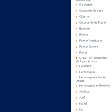
Canoagem
Categorias de base
Ciclismo
Copa Verão de Futsal
Especial
Futebol
Futebol Americano
Futebol Society
Futsal
GALERIA: Presidentes
da Liga e Árbitros
Handebol
Homenagem
Homenagem à Familia
Aguiar
Homenagem ao Pedrinho
Jiu-Jitsu
Judô
Karatê
Kart