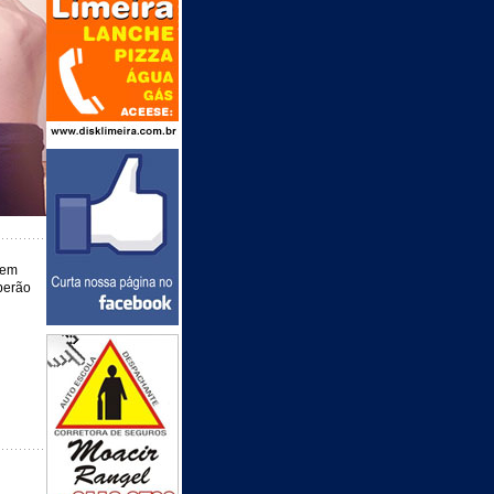
 em
berão