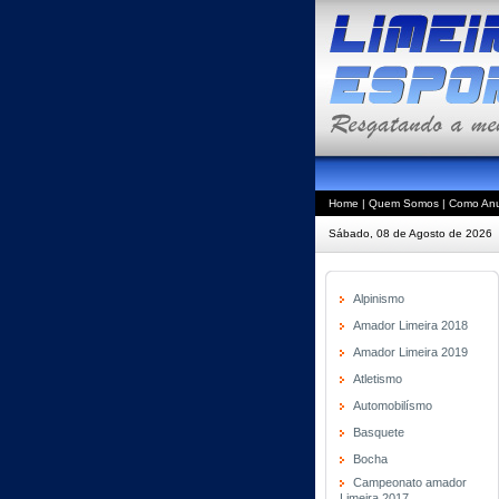
Home
|
Quem Somos
|
Como Anu
Sábado, 08 de Agosto de 2026
Alpinismo
Amador Limeira 2018
Amador Limeira 2019
Atletismo
Automobilísmo
Basquete
Bocha
Campeonato amador
Limeira 2017