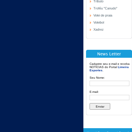
Tributo
Troféu "Canudo"
Volei de praia
Voleibol
Xadrez
Cadastre seu e-mail e receba
NOTÍCIAS do Portal
Limeira
Esportes
.
Seu Nome:
E-mail: