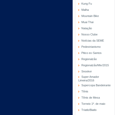
Kung Fu
Malha
Mountain Bike
Muai Thai
Natação
Nosso Clube
Notícias da SEME
Pedestrianismo
Pitico ex-Santos
Regionalzão
Regionalzão/Mix/2015
Snooker
Super Amador
Limeira/2016
Supercopa Bandeirante
Tênis
Tênis de Mesa
Torneio 1º. de maio
Triatlo/Biatlo