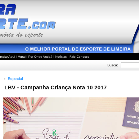
nciar Aqui
|
Mural
|
Por Onde Anda?
|
Notícias
|
Fale Conosco
Busca:
Especial
LBV - Campanha Criança Nota 10 2017