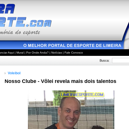
nciar Aqui
|
Mural
|
Por Onde Anda?
|
Notícias
|
Fale Conosco
Busca:
Voleibol
Nosso Clube - Vôlei revela mais dois talentos