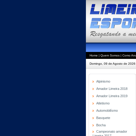
Home
|
Quem Somos
|
Como Anu
Domingo, 09 de Agosto de 2026
Alpinismo
Amador Limeira 2018
Amador Limeira 2019
Atletismo
Automobilísmo
Basquete
Bocha
Campeonato amador
Limeira 2017