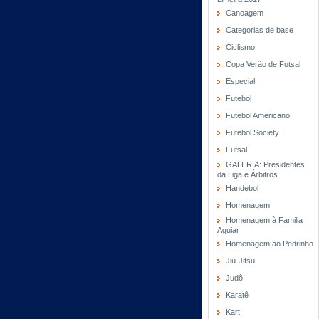
Canoagem
Categorias de base
Ciclismo
Copa Verão de Futsal
Especial
Futebol
Futebol Americano
Futebol Society
Futsal
GALERIA: Presidentes
da Liga e Árbitros
Handebol
Homenagem
Homenagem à Familia
Aguiar
Homenagem ao Pedrinho
Jiu-Jitsu
Judô
Karatê
Kart