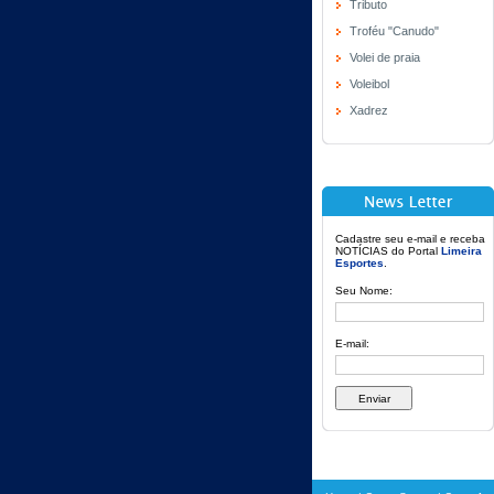
Tributo
Troféu "Canudo"
Volei de praia
Voleibol
Xadrez
Cadastre seu e-mail e receba
NOTÍCIAS do Portal
Limeira
Esportes
.
Seu Nome:
E-mail: