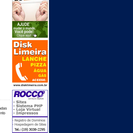
adas
unto