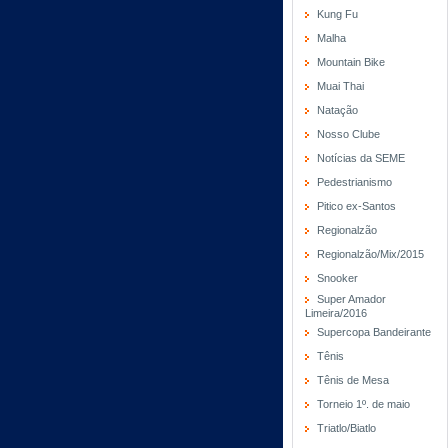
Kung Fu
Malha
Mountain Bike
Muai Thai
Natação
Nosso Clube
Notícias da SEME
Pedestrianismo
Pitico ex-Santos
Regionalzão
Regionalzão/Mix/2015
Snooker
Super Amador
Limeira/2016
Supercopa Bandeirante
Tênis
Tênis de Mesa
Torneio 1º. de maio
Triatlo/Biatlo