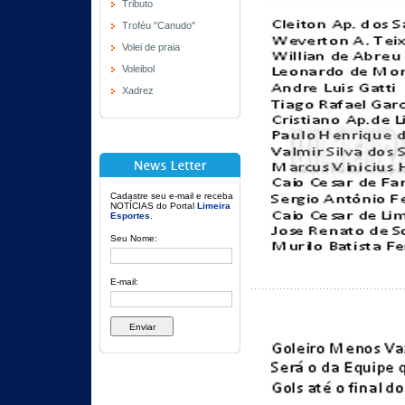
Tributo
Troféu "Canudo"
Volei de praia
Voleibol
Xadrez
Cadastre seu e-mail e receba
NOTÍCIAS do Portal
Limeira
Esportes
.
Seu Nome:
E-mail: