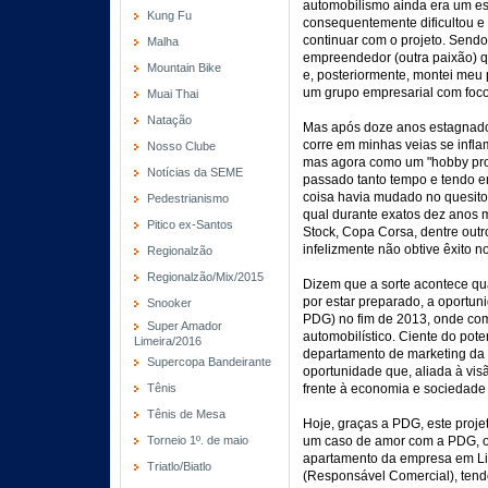
automobilismo ainda era um es
Kung Fu
consequentemente dificultou e i
continuar com o projeto. Sendo
Malha
empreendedor (outra paixão) 
Mountain Bike
e, posteriormente, montei meu
um grupo empresarial com foco
Muai Thai
Natação
Mas após doze anos estagnado 
corre em minhas veias se infla
Nosso Clube
mas agora como um "hobby profi
Notícias da SEME
passado tanto tempo e tendo e
coisa havia mudado no quesito 
Pedestrianismo
qual durante exatos dez anos m
Pitico ex-Santos
Stock, Copa Corsa, dentre outr
infelizmente não obtive êxito no
Regionalzão
Regionalzão/Mix/2015
Dizem que a sorte acontece qu
por estar preparado, a oportu
Snooker
PDG) no fim de 2013, onde co
Super Amador
automobilístico. Ciente do pote
Limeira/2016
departamento de marketing da 
Supercopa Bandeirante
oportunidade que, aliada à v
Tênis
frente à economia e sociedade
Tênis de Mesa
Hoje, graças a PDG, este projet
Torneio 1º. de maio
um caso de amor com a PDG, 
apartamento da empresa em Li
Triatlo/Biatlo
(Responsável Comercial), tend