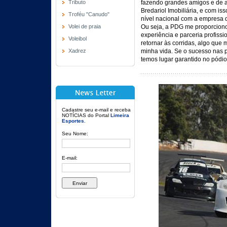
Tributo
fazendo grandes amigos e de ad
Bredariol Imobiliária, e com i
Troféu "Canudo"
nível nacional com a empresa q
Volei de praia
Ou seja, a PDG me proporciono
experiência e parceria profiss
Voleibol
retornar às corridas, algo que
Xadrez
minha vida. Se o sucesso nas 
temos lugar garantido no pódio
Cadastre seu e-mail e receba
NOTÍCIAS do Portal
Limeira
Esportes
.
Seu Nome:
E-mail: