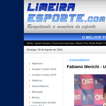
Home
|
Quem Somos
|
Como Anunciar Aqui
|
Mural
|
Por Onde Anda?
|
Domingo, 09 de Agosto de 2026
Automobilísmo
Alpinismo
Fabiano Merichi - U
Amador Limeira 2018
Amador Limeira 2019
Atletismo
Automobilísmo
Basquete
Bocha
Campeonato amador
Limeira 2017