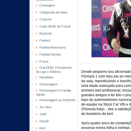
Canoagem
Categorias de base
Ciclismo
Copa Verão de Futsal
Especial
Futebol
Futebol Americano
Futebol Society
Futsal
GALERIA: Presidentes
Desde pequeno sou aficionado 
da Liga e Árbitros
Fórmula 1 com meu pai ao mes
Handebol
da sala, reproduzindo o barul
Homenagem
uma idade avançada para começ
primeiro kart profissional, inic
Homenagem à Familia
Aguiar
grandes amigos e ter tido o pra
topo do automobilismo naciona
Homenagem ao Pedrinho
de equipe na Stock Car V8) e 
Jiu-Jitsu
(Fórmula Indy) -, tive a satisf
do brasileiro de kart.
Judô
Karatê
Após quatro anos de competição
encerrar minha trilha e minhas 
Kart