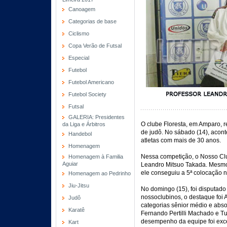
Canoagem
Categorias de base
Ciclismo
Copa Verão de Futsal
Especial
Futebol
Futebol Americano
Futebol Society
Futsal
GALERIA: Presidentes
O clube Floresta, em Amparo, r
da Liga e Árbitros
de judô. No sábado (14), acon
Handebol
atletas com mais de 30 anos.
Homenagem
Nessa competição, o Nosso Clu
Homenagem à Familia
Aguiar
Leandro Mitsuo Takada. Mesmo 
ele conseguiu a 5ª colocação 
Homenagem ao Pedrinho
Jiu-Jitsu
No domingo (15), foi disputado 
nossoclubinos, o destaque foi 
Judô
categorias sênior médio e abso
Karatê
Fernando Pertilli Machado e 
desempenho da equipe foi excel
Kart