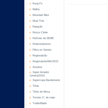
Kung Fu
Malha
Mountain Bike
Muai Thai
Natação
Nosso Clube
Notícias da SEME
Pedestrianismo
Pitico ex-Santos
Regionalzão
Regionalzão/Mix/2015
Snooker
Super Amador
Limeira/2016
Supercopa Bandeirante
Tênis
Tênis de Mesa
Torneio 1º. de maio
Triatlo/Biatlo