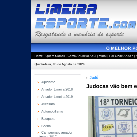
Home
|
Quem Somos
|
Como Anunciar Aqui
|
Mural
|
Por Onde Anda?
|
Quinta-feira, 06 de Agosto de 2026
Judô
Alpinismo
Judocas vão bem 
Amador Limeira 2018
Amador Limeira 2019
Atletismo
Automobilísmo
Basquete
Bocha
Campeonato amador
Limeira 2017