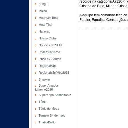
recorde na categoria A (120+),
Kung Fu
Cristina de Brito, Milene Cristi
Malha
A equipe tem comando técnico 
Mountain Bike
Forster, Equaliza Construções
Muai Thai
Natação
Nosso Clube
Notícias da SEME
Pedestrianismo
Pitico ex-Santos
Regionalzão
Regionalzão/Mix/2015
Snooker
Super Amador
Limeira/2016
Supercopa Bandeirante
Tênis
Tênis de Mesa
Torneio 1º. de maio
Triatlo/Biatlo