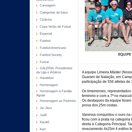
Canoagem
Categorias de base
Ciclismo
Copa Verão de Futsal
Especial
Futebol
Futebol Americano
Futebol Society
Futsal
GALERIA: Presidentes
A equipe Limeira Máster (Noss
da Liga e Árbitros
Guarani de Natação, em Campin
Handebol
participação de 556 atletas de 
Homenagem
Os limeirenses, representados
Homenagem à Familia
Aguiar
feminino e com a 7ª no masculin
Os destaques da equipe foram 
Homenagem ao Pedrinho
prova dos 25m costas.
Jiu-Jitsu
Vanessa conquistou o ouro na c
Judô
ficou com a prata na categori
Karatê
direta à Categoria Principal.
revezamento 4x25m 4 estilos f
Kart