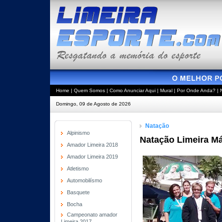
Home
|
Quem Somos
|
Como Anunciar Aqui
|
Mural
|
Por Onde Anda?
|
Domingo, 09 de Agosto de 2026
Natação
Alpinismo
Natação Limeira Má
Amador Limeira 2018
Amador Limeira 2019
Atletismo
Automobilísmo
Basquete
Bocha
Campeonato amador
Limeira 2017