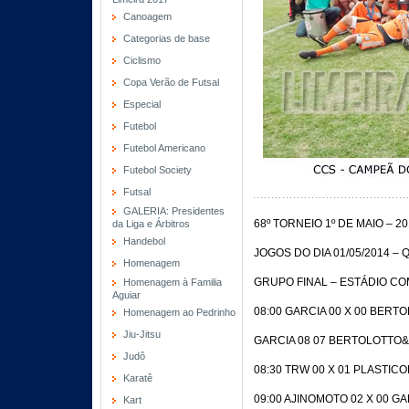
Canoagem
Categorias de base
Ciclismo
Copa Verão de Futsal
Especial
Futebol
Futebol Americano
Futebol Society
Futsal
GALERIA: Presidentes
68º TORNEIO 1º DE MAIO – 20
da Liga e Árbitros
Handebol
JOGOS DO DIA 01/05/2014 – 
Homenagem
GRUPO FINAL – ESTÁDIO C
Homenagem à Familia
Aguiar
08:00 GARCIA 00 X 00 BER
Homenagem ao Pedrinho
Jiu-Jitsu
GARCIA 08 07 BERTOLOTTO
Judô
08:30 TRW 00 X 01 PLASTIC
Karatê
09:00 AJINOMOTO 02 X 00 GA
Kart