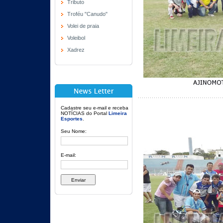
Tributo
Troféu "Canudo"
Volei de praia
Voleibol
Xadrez
Cadastre seu e-mail e receba
NOTÍCIAS do Portal
Limeira
Esportes
.
Seu Nome:
E-mail: