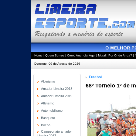
Home
|
Quem Somos
|
Como Anunciar Aqui
|
Mural
|
Por Onde Anda?
|
Domingo, 09 de Agosto de 2026
Futebol
Alpinismo
68º Torneio 1º de 
Amador Limeira 2018
Amador Limeira 2019
Atletismo
Automobilísmo
Basquete
Bocha
Campeonato amador
Limeira 2017