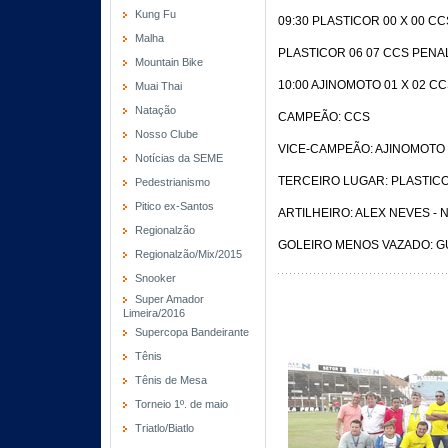
Kung Fu
09:30 PLASTICOR 00 X 00 CC
Malha
PLASTICOR 06 07 CCS PENA
Mountain Bike
10:00 AJINOMOTO 01 X 02 C
Muai Thai
Natação
CAMPEÃO: CCS
Nosso Clube
VICE-CAMPEÃO: AJINOMOTO
Notícias da SEME
TERCEIRO LUGAR: PLASTIC
Pedestrianismo
Pitico ex-Santos
ARTILHEIRO: ALEX NEVES -
Regionalzão
GOLEIRO MENOS VAZADO: GU
Regionalzão/Mix/2015
Snooker
Super Amador
Limeira/2016
Supercopa Bandeirante
Tênis
Tênis de Mesa
Torneio 1º. de maio
Triatlo/Biatlo