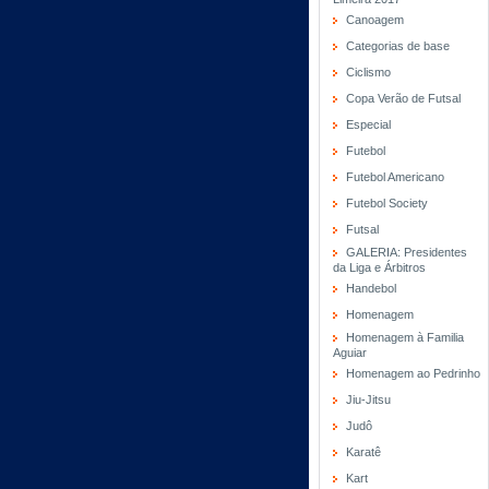
Canoagem
Categorias de base
Ciclismo
Copa Verão de Futsal
Especial
Futebol
Futebol Americano
Futebol Society
Futsal
GALERIA: Presidentes
da Liga e Árbitros
Handebol
Homenagem
Homenagem à Familia
Aguiar
Homenagem ao Pedrinho
Jiu-Jitsu
Judô
Karatê
Kart