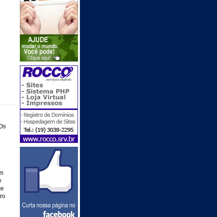
 Os
ém
e
te
ro