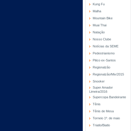
Kung Fu
Malha
Mountain Bike
Muai Thai
Natação
Nosso Clube
Notícias da SEME
Pedestrianismo
Pitico ex-Santos
Regionalzão
Regionalzão/Mix/2015
Snooker
Super Amador
Limeira/2016
Supercopa Bandeirante
Tênis
Tênis de Mesa
Torneio 1º. de maio
Triatlo/Biatlo