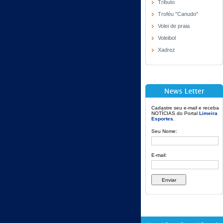
Tributo
Troféu "Canudo"
Volei de praia
Voleibol
Xadrez
Cadastre seu e-mail e receba
NOTÍCIAS do Portal
Limeira
Esportes
.
Seu Nome:
E-mail: