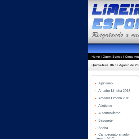
Home
|
Quem Somos
|
Como Anu
Quinta-feira, 06 de Agosto de 2
Alpinismo
Amador Limeira 2018
Amador Limeira 2019
Atletismo
Automobilísmo
Basquete
Bocha
Campeonato amador
Limeira 2017