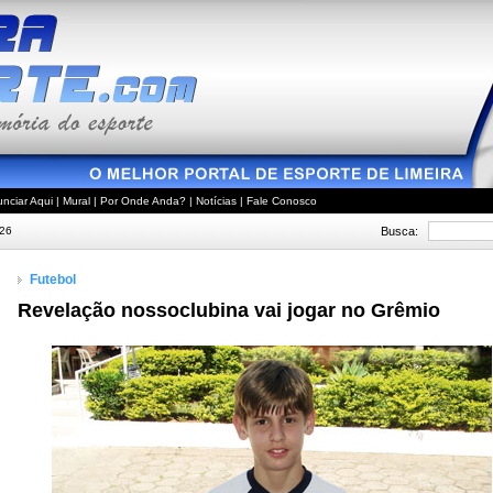
nciar Aqui
|
Mural
|
Por Onde Anda?
|
Notícias
|
Fale Conosco
Busca:
026
Futebol
Revelação nossoclubina vai jogar no Grêmio