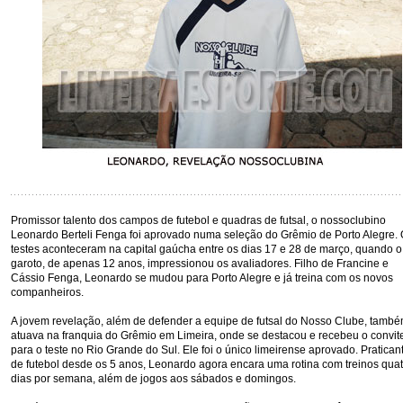
Promissor talento dos campos de futebol e quadras de futsal, o nossoclubino
Leonardo Berteli Fenga foi aprovado numa seleção do Grêmio de Porto Alegre.
testes aconteceram na capital gaúcha entre os dias 17 e 28 de março, quando o
garoto, de apenas 12 anos, impressionou os avaliadores. Filho de Francine e
Cássio Fenga, Leonardo se mudou para Porto Alegre e já treina com os novos
companheiros.
A jovem revelação, além de defender a equipe de futsal do Nosso Clube, tamb
atuava na franquia do Grêmio em Limeira, onde se destacou e recebeu o convit
para o teste no Rio Grande do Sul. Ele foi o único limeirense aprovado. Pratican
de futebol desde os 5 anos, Leonardo agora encara uma rotina com treinos quat
dias por semana, além de jogos aos sábados e domingos.