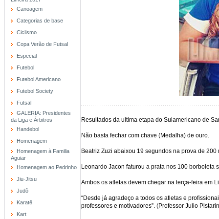
Canoagem
Categorias de base
Ciclismo
Copa Verão de Futsal
Especial
Futebol
Futebol Americano
Futebol Society
Futsal
GALERIA: Presidentes
Resultados da ultima etapa do Sulamericano de San
da Liga e Árbitros
Handebol
Não basta fechar com chave (Medalha) de ouro.
Homenagem
Beatriz Zuzi abaixou 19 segundos na prova de 200 
Homenagem à Familia
Aguiar
Leonardo Jacon faturou a prata nos 100 borboleta
Homenagem ao Pedrinho
Jiu-Jitsu
Ambos os atletas devem chegar na terça-feira em L
Judô
“Desde já agradeço a todos os atletas e profissionai
Karatê
professores e motivadores”. (Professor Julio Pistarin
Kart