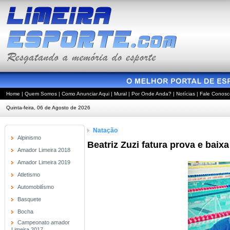
Home
|
Quem Somos
|
Como Anunciar Aqui
|
Mural
|
Por Onde Anda?
|
Notícias
|
Fale Conosc
Quinta-feira, 06 de Agosto de 2026
Natação
Alpinismo
Beatriz Zuzi fatura prova e baix
Amador Limeira 2018
Amador Limeira 2019
Atletismo
Automobilísmo
Basquete
Bocha
Campeonato amador
Limeira 2017