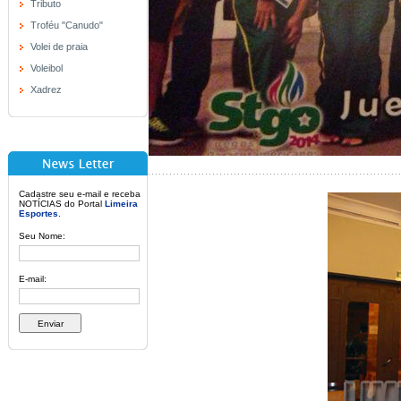
Tributo
Troféu "Canudo"
Volei de praia
Voleibol
Xadrez
Cadastre seu e-mail e receba
NOTÍCIAS do Portal
Limeira
Esportes
.
Seu Nome:
E-mail: