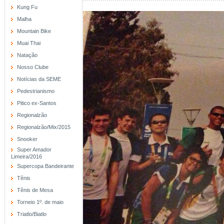
Kung Fu
Malha
Mountain Bike
Muai Thai
Natação
Nosso Clube
Notícias da SEME
Pedestrianismo
Pitico ex-Santos
Regionalzão
Regionalzão/Mix/2015
Snooker
Super Amador
Limeira/2016
Supercopa Bandeirante
Tênis
Tênis de Mesa
Torneio 1º. de maio
Triatlo/Biatlo