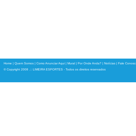
Home
|
Quem Somos
|
Como Anunciar Aqui
|
Mural
|
Por Onde Anda?
|
Notícias
|
Fale Conosc
© Copyright 2008 .:: LIMEIRA ESPORTES - Todos os direitos reservados