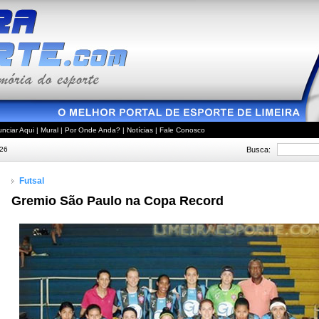
nciar Aqui
|
Mural
|
Por Onde Anda?
|
Notícias
|
Fale Conosco
Busca:
026
Futsal
Gremio São Paulo na Copa Record