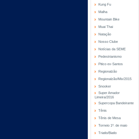
Kung Fu
Malha
Mountain Bike
Muai Thai
Natação
Nosso Clube
Notícias da SEME
Pedestrianismo
Pitico ex-Santos
Regionalzão
Regionalzão/Mix/2015
Snooker
Super Amador
Limeira/2016
Supercopa Bandeirante
Tênis
Tênis de Mesa
Torneio 1º. de maio
Triatlo/Biatlo