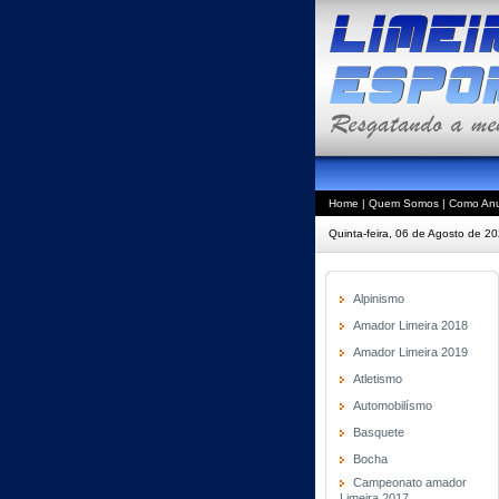
Home
|
Quem Somos
|
Como Anu
Quinta-feira, 06 de Agosto de 2
Alpinismo
Amador Limeira 2018
Amador Limeira 2019
Atletismo
Automobilísmo
Basquete
Bocha
Campeonato amador
Limeira 2017