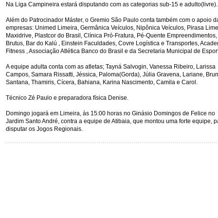
Na Liga Campineira estará disputando com as categorias sub-15 e adulto(livre).
Além do Patrocinador Máster, o Gremio São Paulo conta também com o apoio d
empresas: Unimed Limeira, Germânica Veículos, Nipônica Veículos, Pirasa Lime
Maxidrive, Plastcor do Brasil, Clínica Pró-Fratura, Pé-Quente Empreendimentos,
Brutus, Bar do Kalú , Einstein Faculdades, Covre Logística e Transportes, Acad
Fitness , Associação Atlética Banco do Brasil e da Secretaria Municipal de Espor
A equipe adulta conta com as atletas; Tayná Salvogin, Vanessa Ribeiro, Larissa
Campos, Samara Rissatti, Jéssica, Paloma(Gorda), Júlia Gravena, Lariane, Bru
Santana, Thamiris, Cícera, Bahiana, Karina Nascimento, Camila e Carol.
Técnico Zé Paulo e preparadora física Denise.
Domingo jogará em Limeira, às 15:00 horas no Ginásio Domingos de Felice no
Jardim Santo André, contra a equipe de Atibaia, que montou uma forte equipe, p
disputar os Jogos Regionais.