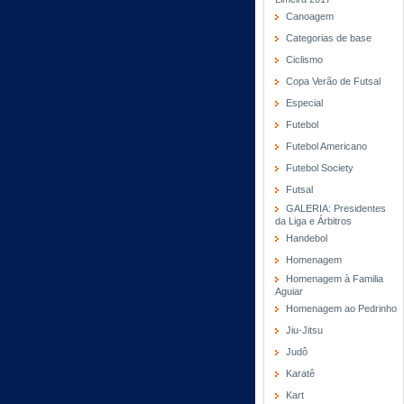
Canoagem
Categorias de base
Ciclismo
Copa Verão de Futsal
Especial
Futebol
Futebol Americano
Futebol Society
Futsal
GALERIA: Presidentes
da Liga e Árbitros
Handebol
Homenagem
Homenagem à Familia
Aguiar
Homenagem ao Pedrinho
Jiu-Jitsu
Judô
Karatê
Kart