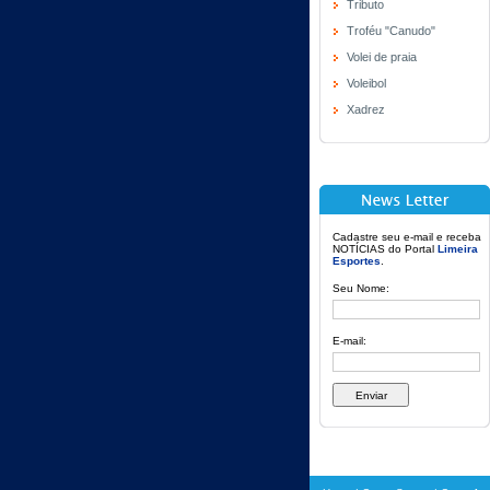
Tributo
Troféu "Canudo"
Volei de praia
Voleibol
Xadrez
Cadastre seu e-mail e receba
NOTÍCIAS do Portal
Limeira
Esportes
.
Seu Nome:
E-mail: