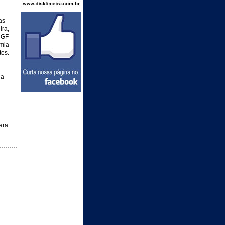
as
ira,
 GF
emia
tes.
na
ara