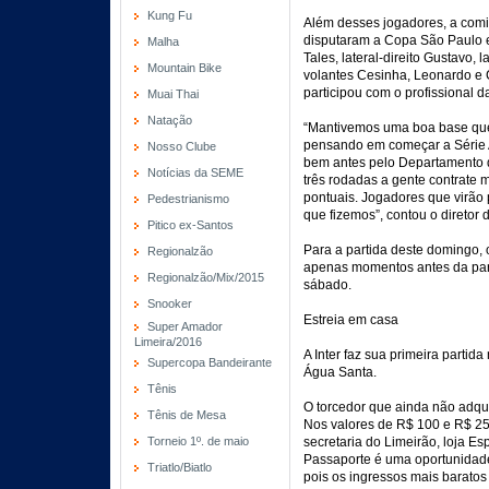
Kung Fu
Além desses jogadores, a comi
disputaram a Copa São Paulo e 
Malha
Tales, lateral-direito Gustavo,
Mountain Bike
volantes Cesinha, Leonardo e 
participou com o profissional 
Muai Thai
Natação
“Mantivemos uma boa base que 
pensando em começar a Série 
Nosso Clube
bem antes pelo Departamento d
Notícias da SEME
três rodadas a gente contrate 
pontuais. Jogadores que virão 
Pedestrianismo
que fizemos”, contou o diretor d
Pitico ex-Santos
Para a partida deste domingo, o
Regionalzão
apenas momentos antes da part
Regionalzão/Mix/2015
sábado.
Snooker
Estreia em casa
Super Amador
Limeira/2016
A Inter faz sua primeira partida
Supercopa Bandeirante
Água Santa.
Tênis
O torcedor que ainda não adqui
Tênis de Mesa
Nos valores de R$ 100 e R$ 25
Torneio 1º. de maio
secretaria do Limeirão, loja Es
Passaporte é uma oportunidade 
Triatlo/Biatlo
pois os ingressos mais baratos