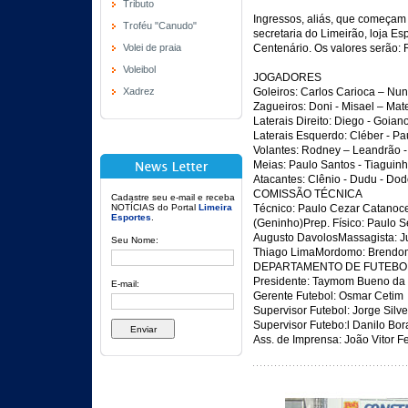
Tributo
Ingressos, aliás, que começam 
Troféu "Canudo"
secretaria do Limeirão, loja E
Volei de praia
Centenário. Os valores serão: 
Voleibol
JOGADORES
Xadrez
Goleiros: Carlos Carioca – Nun
Zagueiros: Doni - Misael – Mat
Laterais Direito: Diego - Goian
Laterais Esquerdo: Cléber - Pau
Volantes: Rodney – Leandrão -
Meias: Paulo Santos - Tiaguinh
Atacantes: Clênio - Dudu - Dod
COMISSÃO TÉCNICA
Cadastre seu e-mail e receba
NOTÍCIAS do Portal
Limeira
Técnico: Paulo Cezar Catanoce 
Esportes
.
(Geninho)Prep. Físico: Paulo S
Augusto DavolosMassagista: Jun
Seu Nome:
Thiago LimaMordomo: Brendom
DEPARTAMENTO DE FUTEBO
Presidente: Taymom Bueno da Si
E-mail:
Gerente Futebol: Osmar Cetim
Supervisor Futebol: Jorge Silve
Supervisor Futebo:l Danilo Bora
Ass. de Imprensa: João Vitor F