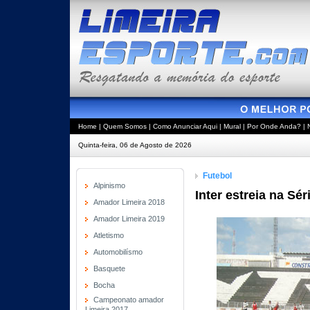
Home
|
Quem Somos
|
Como Anunciar Aqui
|
Mural
|
Por Onde Anda?
|
Quinta-feira, 06 de Agosto de 2026
Futebol
Alpinismo
Inter estreia na Sé
Amador Limeira 2018
Amador Limeira 2019
Atletismo
Automobilísmo
Basquete
Bocha
Campeonato amador
Limeira 2017