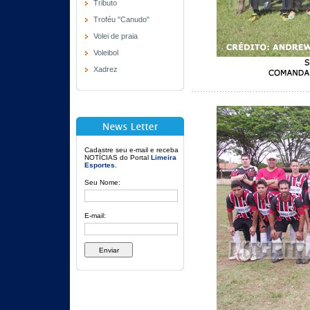
Tributo
Troféu "Canudo"
Volei de praia
Voleibol
Xadrez
Cadastre seu e-mail e receba
NOTÍCIAS do Portal
Limeira
Esportes
.
Seu Nome:
E-mail: