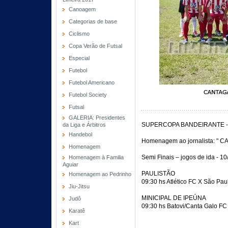
Canoagem
Categorias de base
Ciclismo
Copa Verão de Futsal
Especial
Futebol
Futebol Americano
Futebol Society
Futsal
GALERIA: Presidentes
SUPERCOPA BANDEIRANTE - 
da Liga e Árbitros
Handebol
Homenagem ao jornalista: "
Homenagem
Semi Finais – jogos de ida - 10
Homenagem à Familia
Aguiar
PAULISTÃO
Homenagem ao Pedrinho
09:30 hs Atlético FC X São Pau
Jiu-Jitsu
MINICIPAL DE IPEÚNA
Judô
09:30 hs Batovi/Canta Galo FC
Karatê
Kart