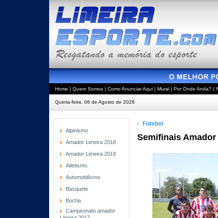
Home
|
Quem Somos
|
Como Anunciar Aqui
|
Mural
|
Por Onde Anda?
|
Quinta-feira, 06 de Agosto de 2026
Futebol
Alpinismo
Semifinais Amador
Amador Limeira 2018
Amador Limeira 2019
Atletismo
Automobilísmo
Basquete
Bocha
Campeonato amador
Limeira 2017