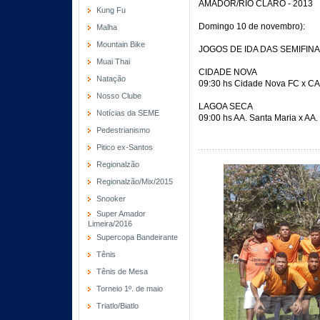
AMADOR/RIO CLARO - 2013
Kung Fu
Domingo 10 de novembro):
Malha
Mountain Bike
JOGOS DE IDA DAS SEMIFINA
Muai Thai
CIDADE NOVA
Natação
09:30 hs Cidade Nova FC x CA
Nosso Clube
LAGOA SECA
Notícias da SEME
09:00 hs AA. Santa Maria x AA.
Pedestrianismo
Pitico ex-Santos
Regionalzão
Regionalzão/Mix/2015
Snooker
Super Amador
Limeira/2016
Supercopa Bandeirante
Tênis
Tênis de Mesa
Torneio 1º. de maio
Triatlo/Biatlo