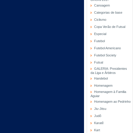
Canoagem
Categorias de base
Ciclismo
Copa Verão de Futsal
Especial
Futebol
Futebol Americano
Futebol Society
Futsal
GALERIA: Presidentes
da Liga e Árbitros
Handebol
Homenagem
Homenagem à Familia
Aguiar
Homenagem ao Pedrinho
Jiu-Jitsu
Judô
Karatê
Kart