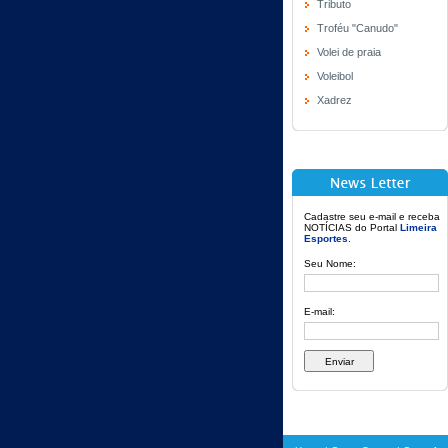
Tributo
Troféu "Canudo"
Volei de praia
Voleibol
Xadrez
Cadastre seu e-mail e receba
NOTÍCIAS do Portal
Limeira
Esportes
.
Seu Nome:
E-mail: