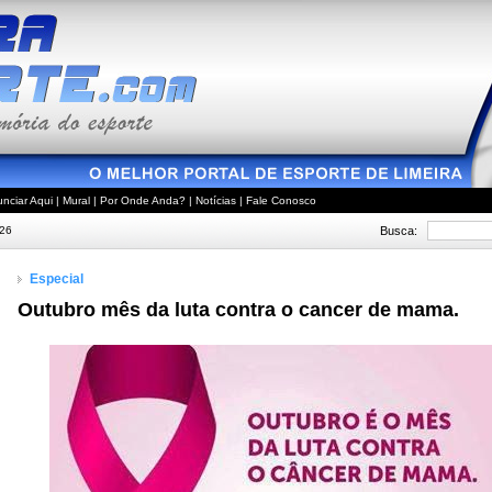
nciar Aqui
|
Mural
|
Por Onde Anda?
|
Notícias
|
Fale Conosco
Busca:
026
Especial
Outubro mês da luta contra o cancer de mama.