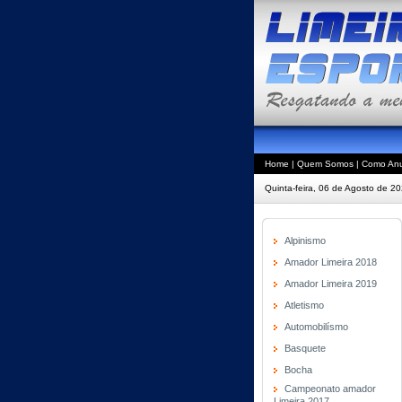
Home
|
Quem Somos
|
Como Anu
Quinta-feira, 06 de Agosto de 2
Alpinismo
Amador Limeira 2018
Amador Limeira 2019
Atletismo
Automobilísmo
Basquete
Bocha
Campeonato amador
Limeira 2017