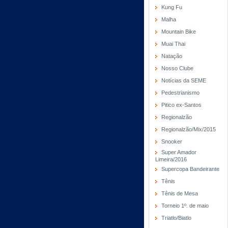
Kung Fu
Malha
Mountain Bike
Muai Thai
Natação
Nosso Clube
Notícias da SEME
Pedestrianismo
Pitico ex-Santos
Regionalzão
Regionalzão/Mix/2015
Snooker
Super Amador
Limeira/2016
Supercopa Bandeirante
Tênis
Tênis de Mesa
Torneio 1º. de maio
Triatlo/Biatlo